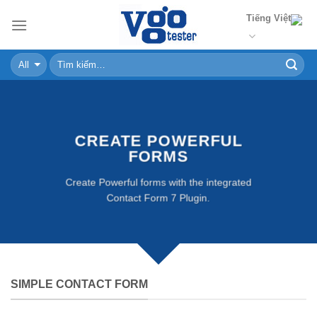
Skip
Tiếng Việt
to
content
CREATE POWERFUL
FORMS
Create Powerful forms with the integrated
Contact Form 7 Plugin.
SIMPLE CONTACT FORM