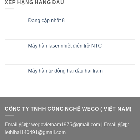
XẾP HẠNG HÀNG ĐẦU
Đang cập nhật 8
Máy hàn laser nhiệt điện trở NTC
Máy hàn tự động hai đầu hai trạm
CÔNG TY TNHH CÔNG NGHỆ WEGO ( VIỆT NAM)
Email 邮箱: wegovietnam1975@gmail.com | Email 邮箱:
lethihai140491@gmail.com