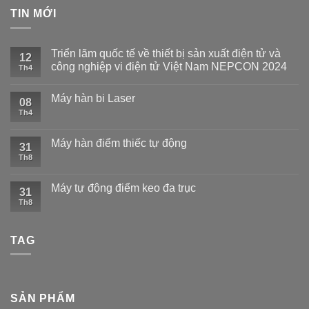
TIN MỚI
Triển lãm quốc tế về thiết bị sản xuất điện tử và
12
công nghiệp vi điện tử Việt Nam NEPCON 2024
Th4
Máy hàn bi Laser
08
Th4
Máy hàn điểm thiếc tự động
31
Th8
Máy tự động điểm keo đa trục
31
Th8
TAG
SẢN PHẨM