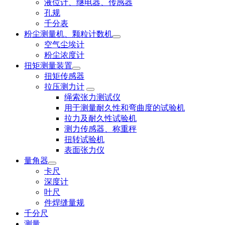
液位计、继电器、传感器
孔规
千分表
粉尘测量机、颗粒计数机
空气尘埃计
粉尘浓度计
扭矩测量装置
扭矩传感器
拉压测力计
绳索张力测试仪
用于测量耐久性和弯曲度的试验机
拉力及耐久性试验机
测力传感器、称重秤
扭转试验机
表面张力仪
量角器
卡尺
深度计
叶尺
件焊缝量规
千分尺
测量