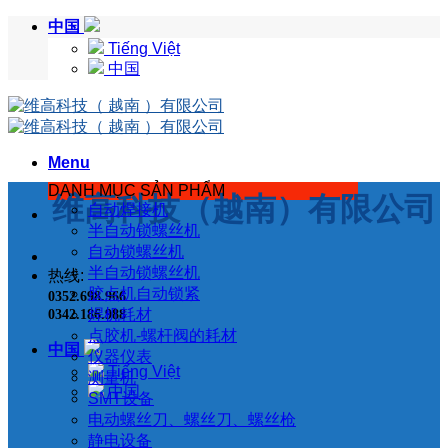
Skip
中国
to
Tiếng Việt
content
中国
Menu
DANH MỤC SẢN PHẨM
维高科技（越南）有限公司
自动焊接机
半自动锁螺丝机
自动锁螺丝机
半自动锁螺丝机
热线:
胶点机自动锁紧
0352.698.966
焊机耗材
0342.186.988
点胶机-螺杆阀的耗材
中国
仪器仪表
Tiếng Việt
测量机
中国
SMT设备
电动螺丝刀、螺丝刀、螺丝枪
静电设备