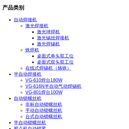
产品类别
自动焊接机
激光焊接机
激光球焊机
激光锡丝焊接机
激光焊锡机
铁焊机
桌面式单头双工位
桌面式双头双工位
在线式焊锡机（烙铁）
半自动焊接机
VG-610焊台180W
VG-616N半自动气动焊锡机
VG-801焊台100W
自动锁螺丝机
非标自动锁螺丝机
手动自动锁螺丝机
台式自动锁螺丝机
半自动锁螺丝机
胶点机自动锁紧