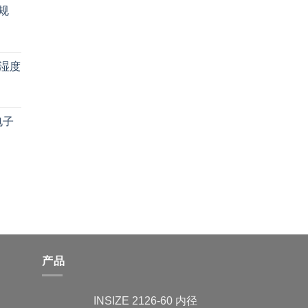
径规
温湿度
1电子
产品
INSIZE 2126-60 内径