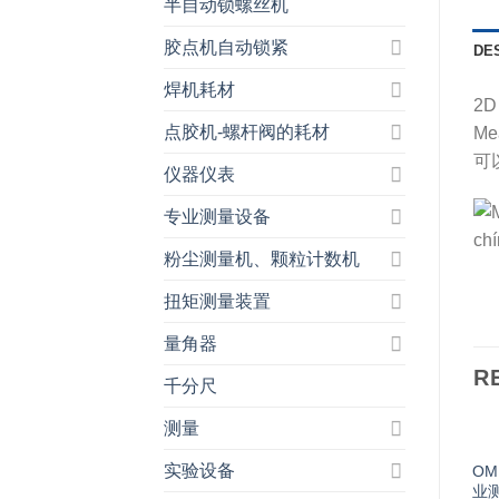
半自动锁螺丝机
胶点机自动锁紧
DE
焊机耗材
2D
点胶机-螺杆阀的耗材
M
可
仪器仪表
专业测量设备
粉尘测量机、颗粒计数机
扭矩测量装置
量角器
R
千分尺
测量
实验设备
O
业