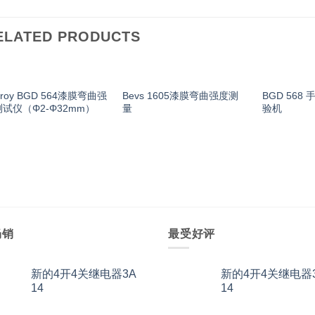
ELATED PRODUCTS
nroy BGD 564漆膜弯曲强
Bevs 1605漆膜弯曲强度测
BGD 568
试仪（Φ2-Φ32mm）
量
验机
畅销
最受好评
新的4开4关继电器3A
新的4开4关继电器
14
14