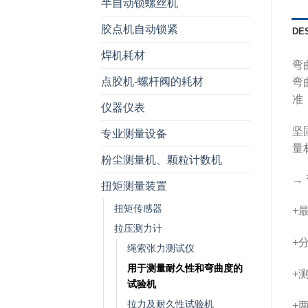
半自动锁螺丝机
胶点机自动锁紧
DE
焊机耗材
弯
点胶机-螺杆阀的耗材
弯
准；
仪器仪表
坚
专业测量设备
量
粉尘测量机、颗粒计数机
→
扭矩测量装置
扭矩传感器
+
拉压测力计
+分
绳索张力测试仪
用于测量耐久性和弯曲度的
+
试验机
拉力及耐久性试验机
+