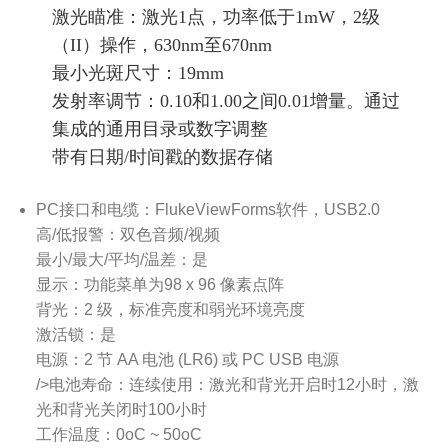
激光瞄准：激光1点，功率低于1mW，2级
（II）操作，630nm至670nm
最小光斑尺寸：19mm
发射率调节：0.10和1.00之间0.01增量。通过
集成的通用目录或数字调整
带有日期/时间戳的数据存储
PC接口和电缆：FlukeViewForms软件，USB2.0
高/低报警：双色音频/视频
最小/最大/平均/温差：是
显示：功能菜单为98 x 96 像素点阵
背光：2 级，标准亮度和弱光环境亮度
激活锁：是
电源：2 节 AA 电池 (LR6) 或 PC USB 电源
/>电池寿命：连续使用：激光和背光开启时12小时，激
光和背光关闭时100小时
工作温度：0oC ~ 50oC