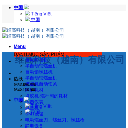
Skip
中国
to
Tiếng Việt
content
中国
Menu
DANH MỤC SẢN PHẨM
维高科技（越南）有限公司
自动焊接机
半自动锁螺丝机
自动锁螺丝机
半自动锁螺丝机
热线:
胶点机自动锁紧
0352.698.966
焊机耗材
0342.186.988
点胶机-螺杆阀的耗材
中国
仪器仪表
Tiếng Việt
测量机
中国
SMT设备
电动螺丝刀、螺丝刀、螺丝枪
静电设备