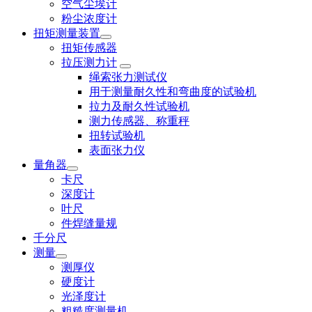
空气尘埃计
粉尘浓度计
扭矩测量装置
扭矩传感器
拉压测力计
绳索张力测试仪
用于测量耐久性和弯曲度的试验机
拉力及耐久性试验机
测力传感器、称重秤
扭转试验机
表面张力仪
量角器
卡尺
深度计
叶尺
件焊缝量规
千分尺
测量
测厚仪
硬度计
光泽度计
粗糙度测量机