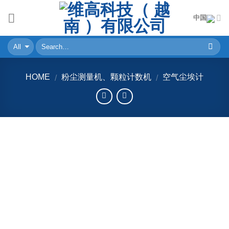
Skip
中国
to
content
HOME
粉尘测量机、颗粒计数机
空气尘埃计
/
/