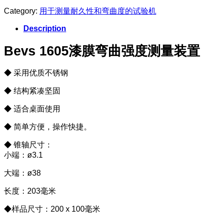
Category:
用于测量耐久性和弯曲度的试验机
Description
Bevs 1605漆膜弯曲强度测量装置
◆ 采用优质不锈钢
◆ 结构紧凑坚固
◆ 适合桌面使用
◆ 简单方便，操作快捷。
◆ 锥轴尺寸：
小端：ø3.1
大端：ø38
长度：203毫米
◆样品尺寸：200 x 100毫米