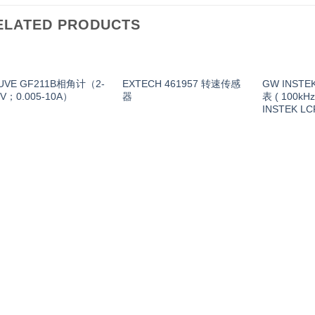
ELATED PRODUCTS
UVE GF211B相角计（2-
EXTECH 461957 转速传感
GW INSTEK
0V；0.005-10A）
器
表 ( 100kHz
INSTEK LC