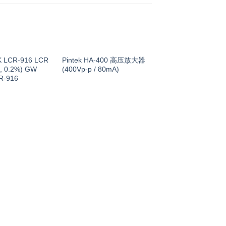
 LCR-916 LCR
Pintek HA-400 高压放大器
, 0.2%) GW
(400Vp-p / 80mA)
R-916