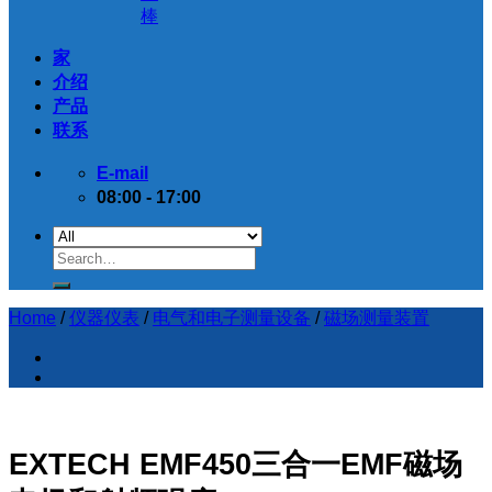
棒
家
介绍
产品
联系
E-mail
08:00 - 17:00
Home
/
仪器仪表
/
电气和电子测量设备
/
磁场测量装置
EXTECH EMF450三合一EMF磁场