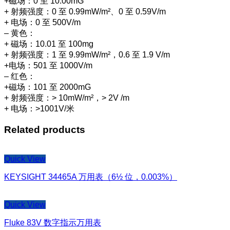
+磁场：0 至 10.00mG
+ 射频强度：0 至 0.99mW/m²、0 至 0.59V/m
+ 电场：0 至 500V/m
– 黄色：
+ 磁场：10.01 至 100mg
+ 射频强度：1 至 9.99mW/m²，0.6 至 1.9 V/m
+电场：501 至 1000V/m
– 红色：
+磁场：101 至 2000mG
+ 射频强度：> 10mW/m²，> 2V /m
+ 电场：>1001V/米
Related products
Quick View
KEYSIGHT 34465A 万用表（6½ 位，0.003%）
Quick View
Fluke 83V 数字指示万用表