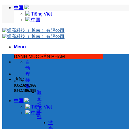
Skip
中国
to
Tiếng Việt
content
中国
Menu
DANH MỤC SẢN PHẨM
自
动
焊
热线:
接
0352.698.966
机
0342.186.988
激
光
中国
焊
Tiếng Việt
接
中国
机
激
光