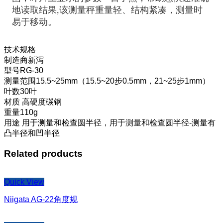
地读取结果,该测量秤重量轻、结构紧凑，测量时
易于移动。
技术规格
制造商新泻
型号RG-30
测量范围15.5~25mm（15.5~20步0.5mm，21~25步1mm）
叶数30叶
材质 高硬度碳钢
重量110g
用途 用于测量和检查圆半径，用于测量和检查圆半径-测量有
凸半径和凹半径
Related products
Quick View
Niigata AG-22角度规