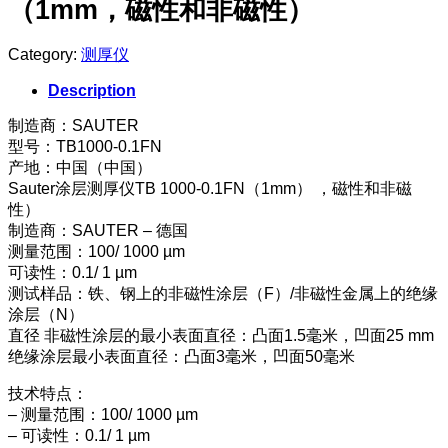
（1mm，磁性和非磁性）
Category:
测厚仪
Description
制造商：SAUTER
型号：TB1000-0.1FN
产地：中国（中国）
Sauter涂层测厚仪TB 1000-0.1FN（1mm） ，磁性和非磁
性）
制造商：SAUTER – 德国
测量范围：100/ 1000 µm
可读性：0.1/ 1 µm
测试样品：铁、钢上的非磁性涂层（F）/非磁性金属上的绝缘
涂层（N）
直径 非磁性涂层的最小表面直径：凸面1.5毫米，凹面25 mm
绝缘涂层最小表面直径：凸面3毫米，凹面50毫米
技术特点：
– 测量范围：100/ 1000 µm
– 可读性：0.1/ 1 µm