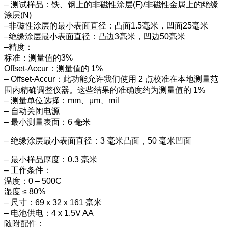
– 测试样品：铁、钢上的非磁性涂层(F)/非磁性金属上的绝缘
涂层(N)
–非磁性涂层的最小表面直径：凸面1.5毫米，凹面25毫米
–绝缘涂层最小表面直径：凸边3毫米，凹边50毫米
–精度：
标准：测量值的3%
Offset-Accur：测量值的 1%
– Offset-Accur：此功能允许我们使用 2 点校准在本地测量范
围内精确调整仪器。这些结果的准确度约为测量值的 1%
– 测量单位选择：mm、μm、mil
– 自动关闭电源
– 最小测量表面：6 毫米
– 绝缘涂层最小表面直径：3 毫米凸面，50 毫米凹面
– 最小样品厚度：0.3 毫米
– 工作条件：
温度：0 – 500C
湿度 ≤ 80%
– 尺寸：69 x 32 x 161 毫米
– 电池供电：4 x 1.5V AA
随附配件：