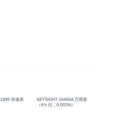
KEYSIGHT 34465A 万用表
61895 转速表
（6½ 位，0.003%）