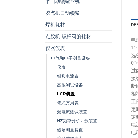
半自动锁螺丝机
胶点机自动锁紧
焊机耗材
DE
点胶机-螺杆阀的耗材
电
15
仪器仪表
选
电气和电子测量设备
0
仪表
过
钳形电流表
接
高压测试设备
断
相
LCR装置
工作
笔式万用表
定
漏电流测试装置
定
HZ频率分析计数装置
电
磁场测量装置
电