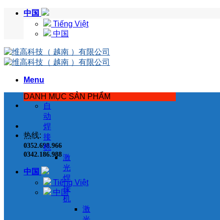
Skip
中国
to
Tiếng Việt
content
中国
Menu
DANH MỤC SẢN PHẨM
自
动
焊
热线:
接
0352.698.966
机
0342.186.988
激
光
中国
焊
Tiếng Việt
接
中国
机
激
光