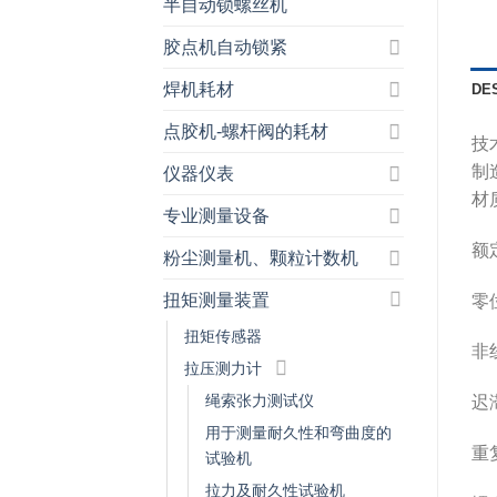
半自动锁螺丝机
胶点机自动锁紧
焊机耗材
DE
点胶机-螺杆阀的耗材
技
制
仪器仪表
材
专业测量设备
额定
粉尘测量机、颗粒计数机
扭矩测量装置
零位
扭矩传感器
非线
拉压测力计
绳索张力测试仪
迟滞
用于测量耐久性和弯曲度的
重复
试验机
拉力及耐久性试验机