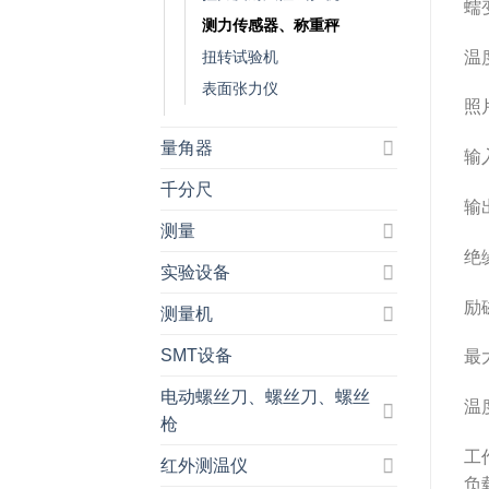
蠕变
测力传感器、称重秤
温度
扭转试验机
表面张力仪
照片
量角器
输
千分尺
输
测量
绝缘
实验设备
励磁
测量机
SMT设备
最
电动螺丝刀、螺丝刀、螺丝
温
枪
工
红外测温仪
负