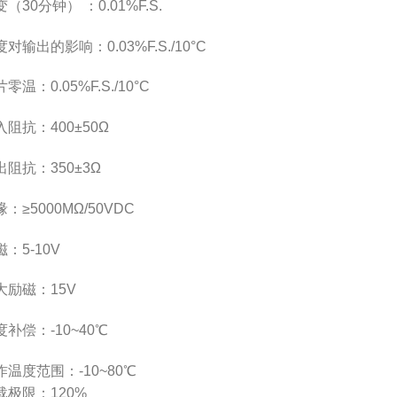
（30分钟） ：0.01%F.S.
对输出的影响：0.03%F.S./10°C
零温：0.05%F.S./10°C
入阻抗：400±50Ω
出阻抗：350±3Ω
：≥5000MΩ/50VDC
：5-10V
大励磁：15V
度补偿：-10~40℃
作温度范围：-10~80℃
载极限：120%