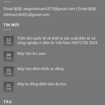
Email 邮箱: wegovietnam1975@gmail.com | Email 邮箱:
lethihai140491@gmail.com
TIN MỚI
Triển lãm quốc tế về thiết bị sản xuất điện tử và
12
công nghiệp vi điện tử Việt Nam NEPCON 2024
Th4
Máy hàn bi Laser
08
Th4
Máy hàn điểm thiếc tự động
31
Th8
Máy tự động điểm keo đa trục
31
Th8
TAG