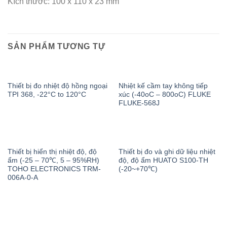
Kích thước: 100 x 110 x 23 mm
SẢN PHẨM TƯƠNG TỰ
Thiết bị đo nhiệt độ hồng ngoại
Nhiệt kế cầm tay không tiếp
TPI 368, -22°C to 120°C
xúc (-40oC – 800oC) FLUKE
FLUKE-568J
Thiết bị hiển thị nhiệt độ, độ
Thiết bị đo và ghi dữ liệu nhiệt
ẩm (-25 – 70℃, 5 – 95%RH)
độ, độ ẩm HUATO S100-TH
TOHO ELECTRONICS TRM-
(-20~+70℃)
006A-0-A