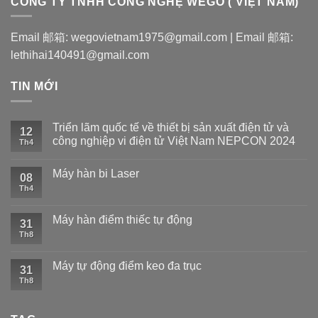
CÔNG TY TNHH CÔNG NGHỆ WEGO ( VIỆT NAM)
Email 邮箱: wegovietnam1975@gmail.com | Email 邮箱:
lethihai140491@gmail.com
TIN MỚI
Triển lãm quốc tế về thiết bị sản xuất điện tử và
12
công nghiệp vi điện tử Việt Nam NEPCON 2024
Th4
Máy hàn bi Laser
08
Th4
Máy hàn điểm thiếc tự động
31
Th8
Máy tự động điểm keo đa trục
31
Th8