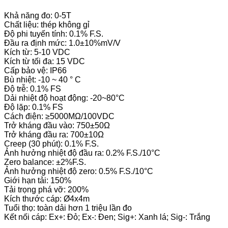
Khả năng đo: 0-5T
Chất liệu: thép không gỉ
Độ phi tuyến tính: 0.1% F.S.
Đầu ra định mức: 1.0±10%mV/V
Kích từ: 5-10 VDC
Kích từ tối đa: 15 VDC
Cấp bảo vệ: IP66
Bù nhiệt: -10 ~ 40 ° C
Độ trễ: 0.1% FS
Dải nhiệt độ hoạt động: -20~80°C
Độ lặp: 0.1% FS
Cách điện: ≥5000MΩ/100VDC
Trở kháng đầu vào: 750±50Ω
Trở kháng đầu ra: 700±10Ω
Creep (30 phút): 0.1% F.S.
Ảnh hưởng nhiệt độ đầu ra: 0.2% F.S./10°C
Zero balance: ±2%F.S.
Ảnh hưởng nhiệt độ zero: 0.5% F.S./10°C
Giới hạn tải: 150%
Tải trọng phá vỡ: 200%
Kích thước cáp: Ø4x4m
Tuổi thọ: toàn dải hơn 1 triệu lần đo
Kết nối cáp: Ex+: Đỏ; Ex-: Đen; Sig+: Xanh lá; Sig-: Trắng