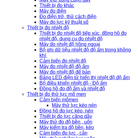
Thiết bị đo khác
Máy đo điện
Đo điện trở, thử cách điện
Máy đo lực kỹ thuật số
Thiết bị đo nhiệt độ
Thiết bị đo nhiệt độ tiếp xúc, đồng hồ đo
nhiệt độ, dụng cụ đo nhiệt độ
Máy đo nhiệt độ hồng ngoại
Bộ ghi dữ liệu nhiệt độ độ ẩm trong không
khí
Cảm biến đo nhiệt độ
Máy đo nhiệt độ độ ẩm
Máy đo nhiệt độ để bàn
Bảng LED điện tử hiển thị nhiệt độ độ ẩm
Bộ điều khiển nhiệt độ - Độ ẩm
Đồng hồ đo độ ẩm và nhiệt độ
Thiết bị đo thử lực mô men
Cảm biến mômen
Máy thử lực kéo nén
Đồng hồ đo lực kéo, nén
Thiết bị đo lực căng dây
Máy thử đo độ bền , uốn
Máy kiểm tra độ bền, kéo
Cảm biến đo lực , cân