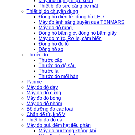
Máy thử nghiệm lực xoắn
Thiết bị đo sức căng bề mặt
Thiết bị đo chuyên dụng
Đồng hồ điện tử, đồng hồ LED
Máy đo ánh sáng truyền qua TENMARS
Máy đo độ rung
Đồng hồ bấm giờ, đồng hồ bấm giây
Máy đo mức, Rơ le, cảm biến
Đồng hồ đo lỗ
Đồng hồ so
Thước đo
Thước cặp
Thước đo độ sâu
Thước lá
Thước đo mối hàn
Panme
Máy đo độ dày
Máy đo độ cứng
Máy đo độ bóng
Máy đo độ nhám
Bộ dưỡng đo các loại
Chân đế từ, khố V
Thiết bị đo độ dài
Máy đo bụi, đếm hạt tiểu phân
Máy đo bụi trong không khí