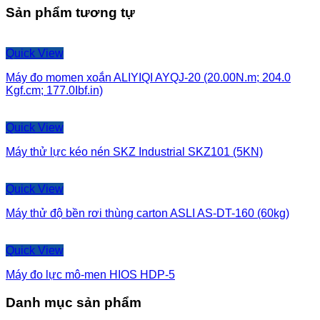
Sản phẩm tương tự
Quick View
Máy đo momen xoắn ALIYIQI AYQJ-20 (20.00N.m; 204.0
Kgf.cm; 177.0Ibf.in)
Quick View
Máy thử lực kéo nén SKZ Industrial SKZ101 (5KN)
Quick View
Máy thử độ bền rơi thùng carton ASLI AS-DT-160 (60kg)
Quick View
Máy đo lực mô-men HIOS HDP-5
Danh mục sản phẩm