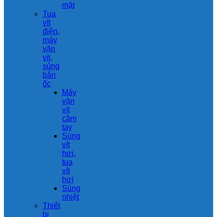
mặt
Tua
vít
điện,
máy
vặn
vít,
súng
bắn
ốc
Máy
vặn
vít
cầm
tay
Súng
vít
hơi,
tua
vít
hơi
Súng
nhiệt
Thiết
bị