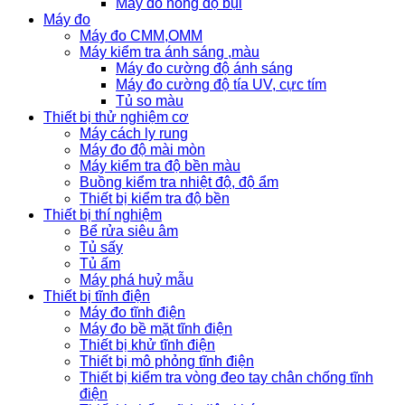
Máy đo nồng đọ bụi
Máy đo
Máy đo CMM,OMM
Máy kiểm tra ánh sáng ,màu
Máy đo cường độ ánh sáng
Máy đo cường độ tía UV, cực tím
Tủ so màu
Thiết bị thử nghiệm cơ
Máy cách ly rung
Máy đo độ mài mòn
Máy kiểm tra độ bền màu
Buồng kiểm tra nhiệt độ, độ ẩm
Thiết bị kiểm tra độ bền
Thiết bị thí nghiệm
Bể rửa siêu âm
Tủ sấy
Tủ ấm
Máy phá huỷ mẫu
Thiết bị tĩnh điện
Máy đo tĩnh điện
Máy đo bề mặt tĩnh điện
Thiết bị khử tĩnh điện
Thiết bị mô phỏng tĩnh điện
Thiết bị kiểm tra vòng đeo tay chân chống tĩnh
điện