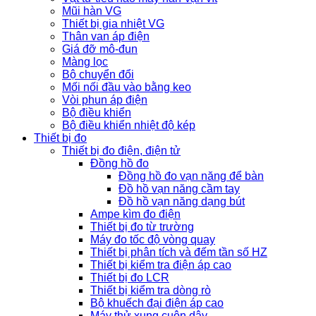
Mũi hàn VG
Thiết bị gia nhiệt VG
Thân van áp điện
Giá đỡ mô-đun
Màng lọc
Bộ chuyển đổi
Mối nối đầu vào bằng keo
Vòi phun áp điện
Bộ điều khiển
Bộ điều khiển nhiệt độ kép
Thiết bị đo
Thiết bị đo điện, điện tử
Đồng hồ đo
Đồng hồ đo vạn năng để bàn
Đồ hồ vạn năng cầm tay
Đồ hồ vạn năng dạng bút
Ampe kìm đo điện
Thiết bị đo từ trường
Máy đo tốc độ vòng quay
Thiết bị phân tích và đếm tần số HZ
Thiết bị kiểm tra điện áp cao
Thiết bị đo LCR
Thiết bị kiểm tra dòng rò
Bộ khuếch đại điện áp cao
Máy thử xung cuộn dây