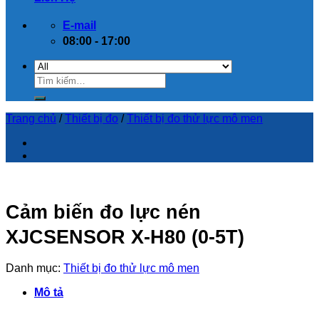
E-mail
08:00 - 17:00
Trang chủ
/
Thiết bị đo
/
Thiết bị đo thử lực mô men
Cảm biến đo lực nén
XJCSENSOR X-H80 (0-5T)
Danh mục:
Thiết bị đo thử lực mô men
Mô tả