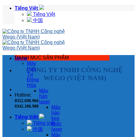
Skip
Tiếng Việt
to
Tiếng Việt
content
中国
DANH MỤC SẢN PHẨM
Menu
Máy
CÔNG TY TNHH CÔNG NGHỆ
Hàn
Tự
WEGO (VIỆT NAM)
Động
Hóa
Máy
Hotline:
hàn
0352.698.966
laser
0342.186.988
Máy
hàn
Tiếng Việt
keo
Tiếng Việt
thiếc
中国
laser
Máy