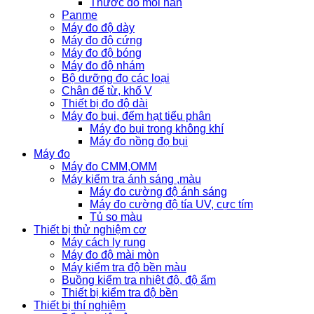
Thước đo mối hàn
Panme
Máy đo độ dày
Máy đo độ cứng
Máy đo độ bóng
Máy đo độ nhám
Bộ dưỡng đo các loại
Chân đế từ, khố V
Thiết bị đo độ dài
Máy đo bụi, đếm hạt tiểu phân
Máy đo bụi trong không khí
Máy đo nồng đọ bụi
Máy đo
Máy đo CMM,OMM
Máy kiểm tra ánh sáng ,màu
Máy đo cường độ ánh sáng
Máy đo cường độ tía UV, cực tím
Tủ so màu
Thiết bị thử nghiệm cơ
Máy cách ly rung
Máy đo độ mài mòn
Máy kiểm tra độ bền màu
Buồng kiểm tra nhiệt độ, độ ẩm
Thiết bị kiểm tra độ bền
Thiết bị thí nghiệm