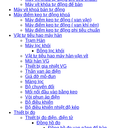
Máy vít khóa tự động để bàn
Máy vít khoá bán tự động
Máy điểm keo tự động khoá
Máy điểm keo tự động ( van vặn)
Máy điểm keo tự động ( van khí nén)
Máy điểm keo tự động phi tiêu chuẩn
Vật tư tiêu hao máy hàn
Trạm Hàn
Máy lọc khói
Bông lọc khói
Vật tư tiêu hao máy hàn-vặn vít
Mũi hàn VG
Thiết bị gia nhiệt VG
Thân van áp điện
Giá đỡ mô-đun
Màng lọc
Bộ chuyển đổi
Mối nối đầu vào bằng keo
Vòi phun áp điện
Bộ điều khiển
Bộ điều khiển nhiệt độ kép
Thiết bị đo
Thiết bị đo điện, điện tử
Đồng hồ đo
Đồng hồ đo vạn năng để bàn