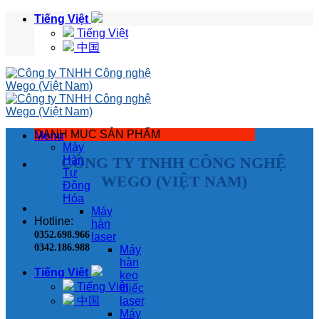
Skip
Tiếng Việt
to
Tiếng Việt
content
中国
DANH MỤC SẢN PHẨM
Menu
Máy
CÔNG TY TNHH CÔNG NGHỆ
Hàn
Tự
WEGO (VIỆT NAM)
Động
Hóa
Máy
Hotline:
hàn
0352.698.966
laser
0342.186.988
Máy
hàn
Tiếng Việt
keo
Tiếng Việt
thiếc
中国
laser
Máy