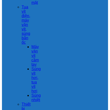
mặt
Tua
vít
điện,
máy
vặn
vít,
súng
bắn
ốc
Máy
vặn
vít
cầm
tay
Súng
vít
hơi,
tua
vít
hơi
Súng
nhiệt
Thiết
bị