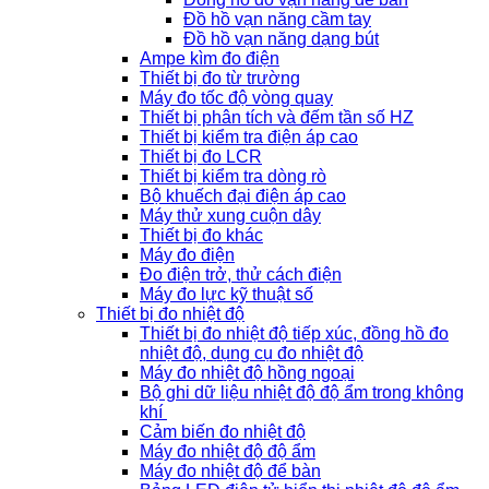
Đồ hồ vạn năng cầm tay
Đồ hồ vạn năng dạng bút
Ampe kìm đo điện
Thiết bị đo từ trường
Máy đo tốc độ vòng quay
Thiết bị phân tích và đếm tần số HZ
Thiết bị kiểm tra điện áp cao
Thiết bị đo LCR
Thiết bị kiểm tra dòng rò
Bộ khuếch đại điện áp cao
Máy thử xung cuộn dây
Thiết bị đo khác
Máy đo điện
Đo điện trở, thử cách điện
Máy đo lực kỹ thuật số
Thiết bị đo nhiệt độ
Thiết bị đo nhiệt độ tiếp xúc, đồng hồ đo
nhiệt độ, dụng cụ đo nhiệt độ
Máy đo nhiệt độ hồng ngoại
Bộ ghi dữ liệu nhiệt độ độ ẩm trong không
khí
Cảm biến đo nhiệt độ
Máy đo nhiệt độ độ ẩm
Máy đo nhiệt độ để bàn