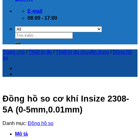
E-mail
08:00 - 17:00
Trang chủ
/
Thiết bị đo
/
Thiết bị đo chuyên dụng
/
Đồng hồ
so
Đồng hồ so cơ khí Insize 2308-
5A (0-5mm,0.01mm)
Danh mục:
Đồng hồ so
Mô tả