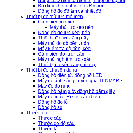
Bảng LED điện tử hiển thị nhiệt độ độ ẩm
Bộ điều khiển nhiệt độ - Độ ẩm
Đồng hồ đo độ ẩm và nhiệt độ
Thiết bị đo thử lực mô men
Cảm biến mômen
Máy thử lực kéo nén
Đồng hồ đo lực kéo, nén
Thiết bị đo lực căng dây
Máy thử đo độ bền , uốn
Máy kiểm tra độ bền, kéo
Cảm biến đo lực , cân
Máy thử nghiệm lực xoắn
Thiết bị đo sức căng bề mặt
Thiết bị đo chuyên dụng
Đồng hồ điện tử, đồng hồ LED
Máy đo ánh sáng truyền qua TENMARS
Máy đo độ rung
Đồng hồ bấm giờ, đồng hồ bấm giây
Máy đo mức, Rơ le, cảm biến
Đồng hồ đo lỗ
Đồng hồ so
Thước đo
Thước cặp
Thước đo độ sâu
Thước lá