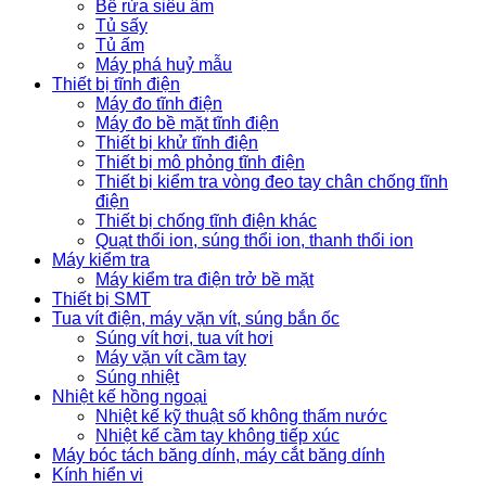
Bể rửa siêu âm
Tủ sấy
Tủ ấm
Máy phá huỷ mẫu
Thiết bị tĩnh điện
Máy đo tĩnh điện
Máy đo bề mặt tĩnh điện
Thiết bị khử tĩnh điện
Thiết bị mô phỏng tĩnh điện
Thiết bị kiểm tra vòng đeo tay chân chống tĩnh
điện
Thiết bị chống tĩnh điện khác
Quạt thổi ion, súng thổi ion, thanh thổi ion
Máy kiểm tra
Máy kiểm tra điện trở bề mặt
Thiết bị SMT
Tua vít điện, máy vặn vít, súng bắn ốc
Súng vít hơi, tua vít hơi
Máy vặn vít cầm tay
Súng nhiệt
Nhiệt kế hồng ngoại
Nhiệt kế kỹ thuật số không thấm nước
Nhiệt kế cầm tay không tiếp xúc
Máy bóc tách băng dính, máy cắt băng dính
Kính hiển vi