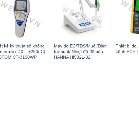
ệt kế kỹ thuật số không
Máy đo EC/TDS/Muối/Điện
Thiết bị đo,
m nước (-40 – +250oC)
trở suất/ Nhiệt độ để bàn
kênh PCE T
STOM CT-3100WP
HANNA HI5321-02