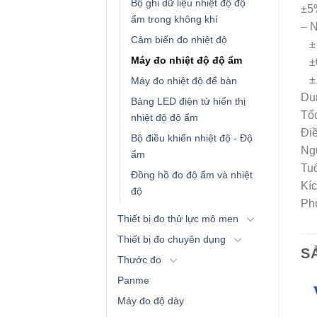
Bộ ghi dữ liệu nhiệt độ độ
±5
ẩm trong không khí
– N
Cảm biến đo nhiệt độ
± 
Máy đo nhiệt độ độ ẩm
±0
±1
Máy đo nhiệt độ để bàn
Dun
Bảng LED điện tử hiển thị
Tốc
nhiệt độ độ ẩm
Điề
Bộ điều khiển nhiệt độ - Độ
Ng
ẩm
Tuổ
Đồng hồ đo độ ẩm và nhiệt
Kí
độ
Phụ
Thiết bị đo thử lực mô men
Thiết bị đo chuyên dụng
S
Thước đo
Panme
Máy đo độ dày