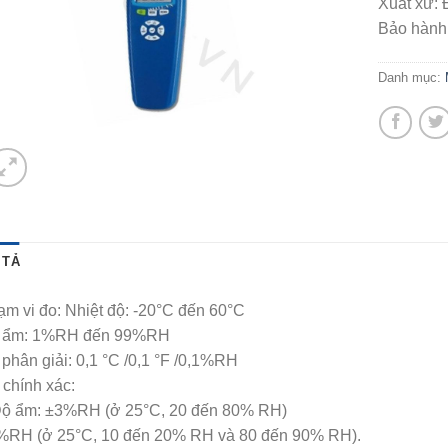
Xuất xứ: 
Bảo hành:
Danh mục:
 TẢ
m vi đo: Nhiệt độ: -20°C đến 60°C
 ẩm: 1%RH đến 99%RH
phân giải: 0,1 °C /0,1 °F /0,1%RH
chính xác:
Độ ẩm: ±3%RH (ở 25°C, 20 đến 80% RH)
%RH (ở 25°C, 10 đến 20% RH và 80 đến 90% RH).