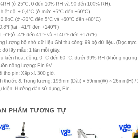
%RH (ở 25°C, 0 đến 10% RH và 90 đến 100% RH).
hiệt độ: ± 0,4°C (ở mức +5°C đến +60°C)
0,8oC (ở -20°C đến 5°C và +60°C đến +80°C)
.8℉(tại +41℉ đến +140℉)
,6℉(ở -4℉ đến 41℉ và +140℉ đến +176℉)
g lượng bộ nhớ dữ liệu Ghi thủ công: 99 bộ dữ liệu. (Đọc trực 
 độ lấy mẫu: 1 lần mỗi giây.
u kiện hoạt động: 0 °C đến 60 °C, dưới 99% RH (không ngưng 
uồn năng lượng: Pin 9V
i thọ pin: Xấp xỉ. 300 giờ.
ch thước & Trọng lượng: 193mm (Dài) × 59mm(W) × 26mm(H) /
 kiện: Hướng dẫn sử dụng, Pin.
ẢN PHẨM TƯƠNG TỰ