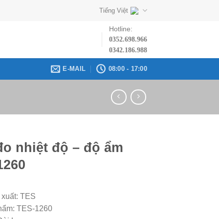
Tiếng Việt
Hotline:
0352.698.966
0342.186.988
E-MAIL
08:00 - 17:00
o nhiệt độ – độ ẩm
1260
 xuất: TES
hẩm: TES-1260