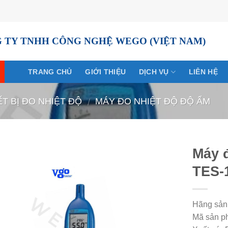
 TY TNHH CÔNG NGHỆ WEGO (VIỆT NAM)
TRANG CHỦ
GIỚI THIỆU
DỊCH VỤ
LIÊN HỆ
ẾT BỊ ĐO NHIỆT ĐỘ
MÁY ĐO NHIỆT ĐỘ ĐỘ ẨM
/
Máy đ
TES-
Hãng sản
Mã sản p