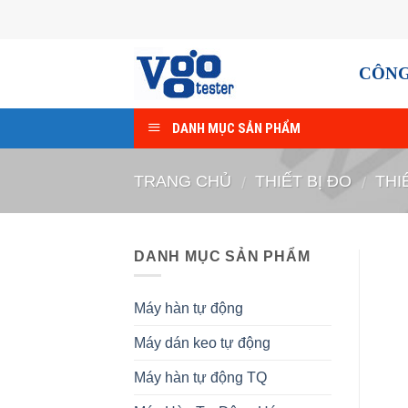
Skip
to
content
CÔNG
DANH MỤC SẢN PHẨM
TRANG CHỦ
THIẾT BỊ ĐO
THI
/
/
DANH MỤC SẢN PHẨM
Máy hàn tự động
Máy dán keo tự động
Máy hàn tự động TQ