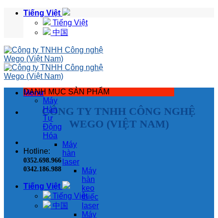
Skip
Tiếng Việt
to
Tiếng Việt
content
中国
DANH MỤC SẢN PHẨM
Menu
Máy
CÔNG TY TNHH CÔNG NGHỆ
Hàn
Tự
WEGO (VIỆT NAM)
Động
Hóa
Máy
Hotline:
hàn
0352.698.966
laser
0342.186.988
Máy
hàn
Tiếng Việt
keo
Tiếng Việt
thiếc
中国
laser
Máy