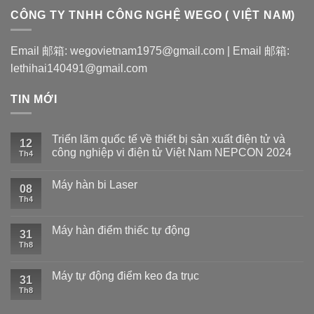
CÔNG TY TNHH CÔNG NGHỆ WEGO ( VIỆT NAM)
Email 邮箱: wegovietnam1975@gmail.com | Email 邮箱:
lethihai140491@gmail.com
TIN MỚI
Triển lãm quốc tế về thiết bị sản xuất điện tử và
12
công nghiệp vi điện tử Việt Nam NEPCON 2024
Th4
Máy hàn bi Laser
08
Th4
Máy hàn điểm thiếc tự động
31
Th8
Máy tự động điểm keo đa trục
31
Th8