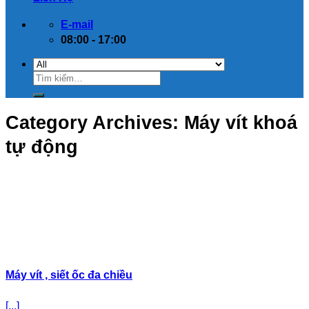
E-mail
08:00 - 17:00
Category Archives:
Máy vít khoá
tự động
Máy vít , siết ốc đa chiều
[...]