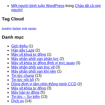
Một người bình luận WordPress
trong
Chào tất cả mọi
người!
Tag Cloud
brooklyn
fashion
style
women
Danh mục
Giới thiệu
(1)
Hàn dây Laze
(2)
Máy vít khoá tự động
(1)
Máy phân phối van phản lực
(2)
Máy vít khóa tự động định vị trực quan
(3)
Máy phân phối van trục vít
(3)
Máy phân phối van khí nén
(1)
Tin tức chung
(13)
Tin tức nội bộ
(7)
Dòng định vị tầm nhìn thông minh CCD
(2)
Máy vít khóa tự động
(3)
Máy hàn tự động
(5)
Tin tức – Sự kiện
(13)
Dịch vụ
(14)