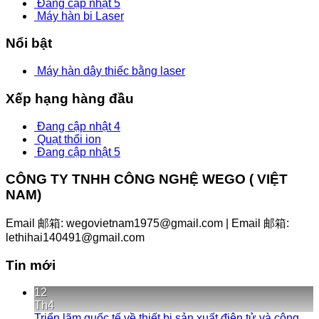
Đang cập nhật 5
Máy hàn bi Laser
Nổi bật
Máy hàn dây thiếc bằng laser
Xếp hạng hàng đầu
Đang cập nhật 4
Quạt thổi ion
Đang cập nhật 5
CÔNG TY TNHH CÔNG NGHỆ WEGO ( VIỆT
NAM)
Email 邮箱: wegovietnam1975@gmail.com | Email 邮箱:
lethihai140491@gmail.com
Tin mới
12
Th4
Triển lãm quốc tế về thiết bị sản xuất điện tử và công