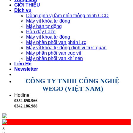
GIỚI THIỆU
Dịch vụ
Dòng định vị tầm nhìn thông minh CCD
Máy vít khóa tự động
Máy hàn tự động
Hàn dây Laze
Máy vít khoá tự động
Máy phân phối van phản lực
Máy vít khóa tự động định vị trực quan
Máy phân phối van trục vít
Máy phân phối van khí nén
Liên Hệ
Newsletter
CÔNG TY TNHH CÔNG NGHỆ
WEGO (VIỆT NAM)
Hotline:
0352.698.966
0342.186.988
x