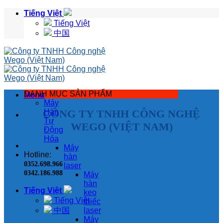
Skip
Tiếng Việt
to
Tiếng Việt
content
中国
DANH MỤC SẢN PHẨM
Menu
Máy
CÔNG TY TNHH CÔNG NGHỆ
Hàn
Tự
WEGO (VIỆT NAM)
Động
Hóa
Máy
Hotline:
hàn
0352.698.966
laser
0342.186.988
Máy
hàn
Tiếng Việt
keo
Tiếng Việt
thiếc
中国
laser
Máy