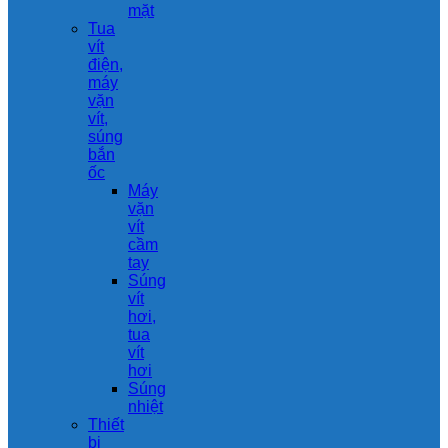
mặt
Tua
vít
điện,
máy
vặn
vít,
súng
bắn
ốc
Máy
vặn
vít
cầm
tay
Súng
vít
hơi,
tua
vít
hơi
Súng
nhiệt
Thiết
bị