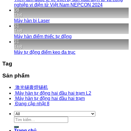
nghiệp vi điện tử Việt Nam NEPCON 2024
08
Th4
Máy hàn bi Laser
31
Th8
Máy hàn điểm thiếc tự động
31
Th8
Máy tự động điểm keo đa trục
Tag
Sản phẩm
激光锡膏焊锡机
Máy hàn tự động hai đầu hai trạm L2
Máy hàn tự động hai đầu hai trạm
Đang cập nhật 8
Trang chủ