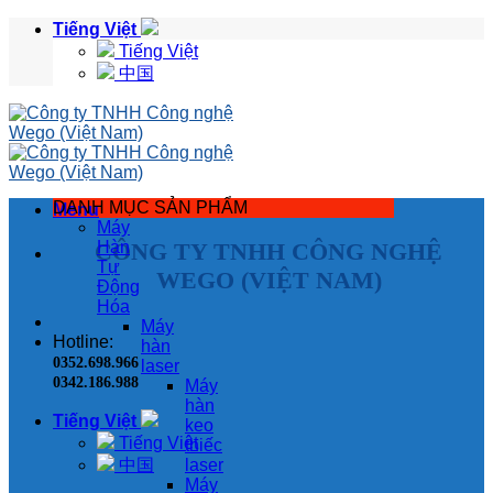
Skip
Tiếng Việt
to
Tiếng Việt
content
中国
DANH MỤC SẢN PHẨM
Menu
Máy
CÔNG TY TNHH CÔNG NGHỆ
Hàn
Tự
WEGO (VIỆT NAM)
Động
Hóa
Máy
Hotline:
hàn
0352.698.966
laser
0342.186.988
Máy
hàn
Tiếng Việt
keo
Tiếng Việt
thiếc
中国
laser
Máy