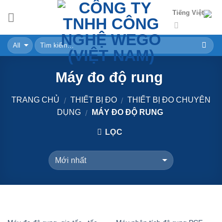
Skip
Tiếng Việt
to
content
Máy đo độ rung
TRANG CHỦ
THIẾT BỊ ĐO
THIẾT BỊ ĐO CHUYÊN
/
/
DỤNG
MÁY ĐO ĐỘ RUNG
/
LỌC