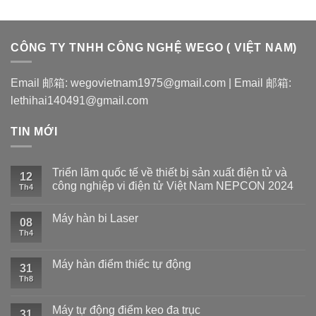
CÔNG TY TNHH CÔNG NGHỆ WEGO ( VIỆT NAM)
Email 邮箱: wegovietnam1975@gmail.com | Email 邮箱:
lethihai140491@gmail.com
TIN MỚI
Triển lãm quốc tế về thiết bị sản xuất điện tử và
12
công nghiệp vi điện tử Việt Nam NEPCON 2024
Th4
Máy hàn bi Laser
08
Th4
Máy hàn điểm thiếc tự động
31
Th8
Máy tự động điểm keo đa trục
31