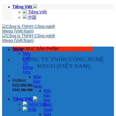
Skip
Tiếng Việt
to
Tiếng Việt
content
中国
DANH MỤC SẢN PHẨM
Menu
Máy
CÔNG TY TNHH CÔNG NGHỆ
Hàn
Tự
WEGO (VIỆT NAM)
Động
Hóa
Máy
Hotline:
hàn
0352.698.966
laser
0342.186.988
Máy
hàn
Tiếng Việt
keo
Tiếng Việt
thiếc
中国
laser
Máy