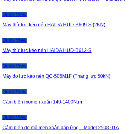
Quick View
Máy thử lực kéo nén HAIDA HUD-B609-S (2KN)
Quick View
Máy thử lực kéo nén HAIDA HUD-B612-S
Quick View
Máy đo lực kéo nén QC-505M1F (Thang lực 50kN)
Quick View
Cảm biến momen xoắn 140-1400N.m
Quick View
Cảm biến đo mô men xoắn đáp ứng – Model 2508-01A