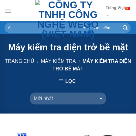
Skip
Tiếng Việt
to
content
Máy kiểm tra điện trở bề mặt
TRANG CHỦ
MÁY KIỂM TRA
MÁY KIỂM TRA ĐIỆN
/
/
TRỞ BỀ MẶT
LỌC