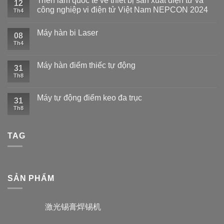
Triển lãm quốc tế về thiết bị sản xuất điện tử và
12
công nghiệp vi điện tử Việt Nam NEPCON 2024
Th4
Máy hàn bi Laser
08
Th4
Máy hàn điểm thiếc tự động
31
Th8
Máy tự động điểm keo đa trục
31
Th8
TAG
SẢN PHẨM
激光锡膏焊锡机