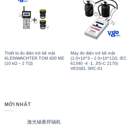
Thiết bị đo điện trở bề mặt
Máy đo điện trở bề mặt
KLEINWACHTER TOM 600 ME
(1.0×10^3～2.0×10^12Ω, IEC
(10 kΩ ~ 2 TΩ)
61340 -4 -1, JIS-C 2170)
VESSEL SRC-01
MỚI NHẤT
激光锡膏焊锡机