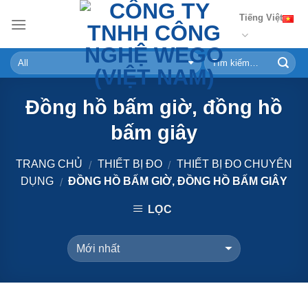
Skip
Tiếng Việt
to
content
Đồng hồ bấm giờ, đồng hồ
bấm giây
TRANG CHỦ
THIẾT BỊ ĐO
THIẾT BỊ ĐO CHUYÊN
/
/
DỤNG
ĐỒNG HỒ BẤM GIỜ, ĐỒNG HỒ BẤM GIÂY
/
LỌC