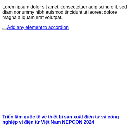
Lorem ipsum dolor sit amet, consectetuer adipiscing elit, sed
diam nonummy nibh euismod tincidunt ut laoreet dolore
magna aliquam erat volutpat.
Add any element to accordion
Triển lãm quốc tế về thiết bị sản xuất điện tử và công
nghiệp vi điện tử Việt Nam NEPCON 2024