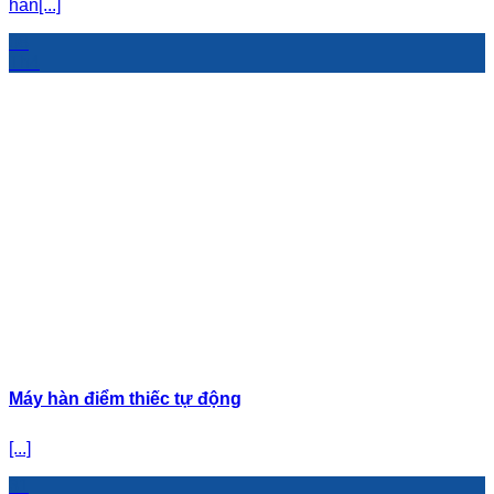
hàn[...]
08
Th4
Máy hàn điểm thiếc tự động
[...]
31