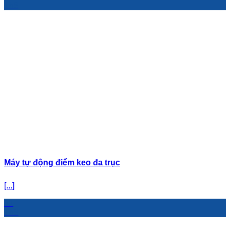
Th8
Máy tự động điểm keo đa trục
[...]
31
Th8