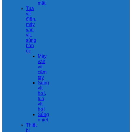
mặt
Tua
vít
điện,
máy
vặn
vít,
súng
bắn
ốc
Máy
vặn
vít
cầm
tay
Súng
vít
hơi,
tua
vít
hơi
Súng
nhiệt
Thiết
bị