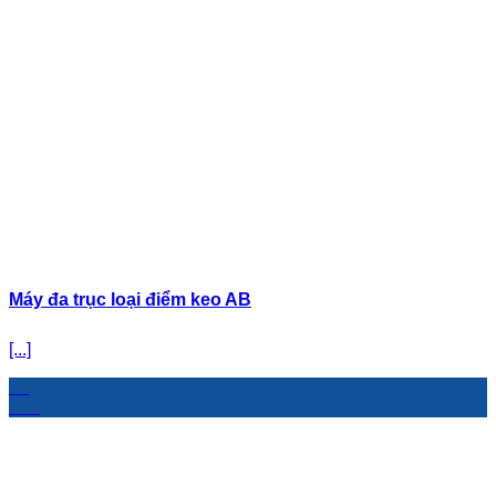
Máy đa trục loại điểm keo AB
[...]
31
Th8