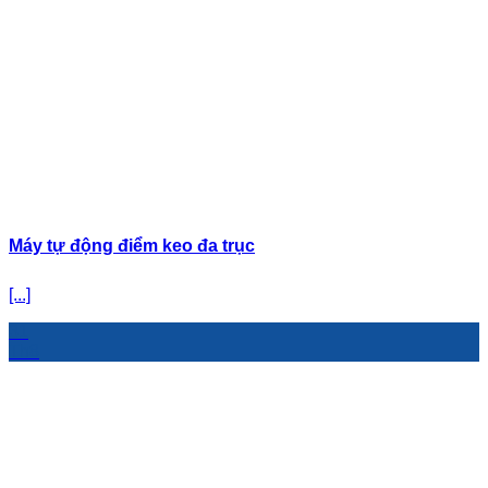
Máy tự động điểm keo đa trục
[...]
31
Th8