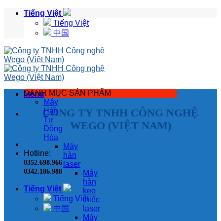
Skip
Tiếng Việt
to
Tiếng Việt
content
中国
DANH MỤC SẢN PHẨM
Menu
Máy
CÔNG TY TNHH CÔNG NGHỆ
Hàn
Tự
WEGO (VIỆT NAM)
Động
Hóa
Máy
Hotline:
hàn
0352.698.966
laser
0342.186.988
Máy
hàn
Tiếng Việt
keo
Tiếng Việt
thiếc
中国
laser
Máy