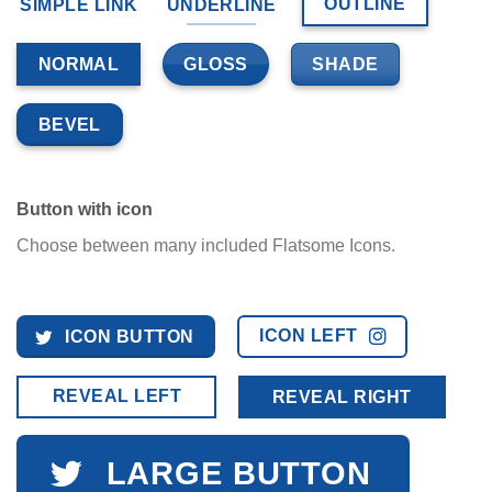
OUTLINE
SIMPLE LINK
UNDERLINE
GLOSS
SHADE
NORMAL
BEVEL
Button with icon
Choose between many included Flatsome Icons.
ICON LEFT
ICON BUTTON
REVEAL LEFT
REVEAL RIGHT
LARGE BUTTON