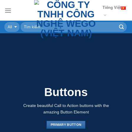
Skip
Tiếng Việt
to
content
Buttons
Create beautiful Call to Action buttons with the
amazing Button Element
PRIMARY BUTTON