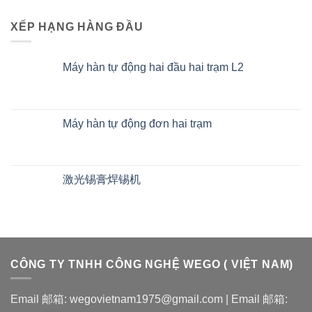
XẾP HẠNG HÀNG ĐẦU
Máy hàn tự động hai đầu hai trạm L2
Máy hàn tự động đơn hai trạm
激光锡膏焊锡机
CÔNG TY TNHH CÔNG NGHỆ WEGO ( VIỆT NAM)
Email 邮箱: wegovietnam1975@gmail.com | Email 邮箱: