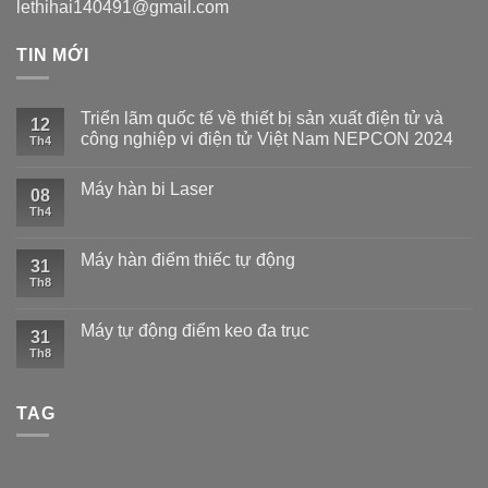
lethihai140491@gmail.com
TIN MỚI
Triển lãm quốc tế về thiết bị sản xuất điện tử và
12
công nghiệp vi điện tử Việt Nam NEPCON 2024
Th4
Máy hàn bi Laser
08
Th4
Máy hàn điểm thiếc tự động
31
Th8
Máy tự động điểm keo đa trục
31
Th8
TAG