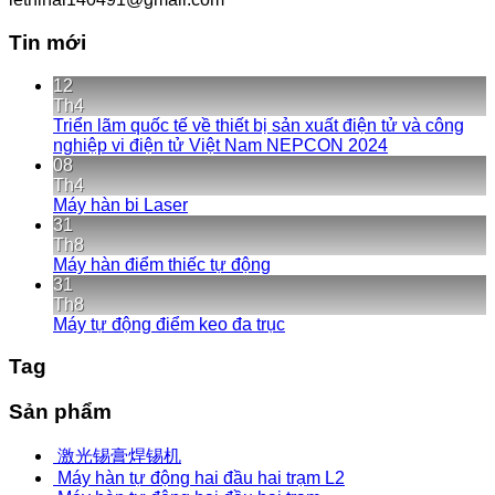
Tin mới
12
Th4
Triển lãm quốc tế về thiết bị sản xuất điện tử và công
nghiệp vi điện tử Việt Nam NEPCON 2024
08
Th4
Máy hàn bi Laser
31
Th8
Máy hàn điểm thiếc tự động
31
Th8
Máy tự động điểm keo đa trục
Tag
Sản phẩm
激光锡膏焊锡机
Máy hàn tự động hai đầu hai trạm L2