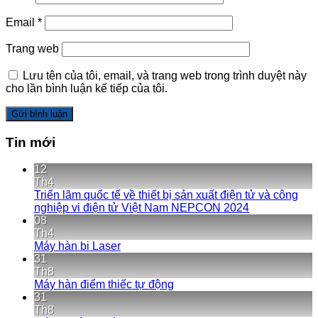
Email
*
Trang web
Lưu tên của tôi, email, và trang web trong trình duyệt này
cho lần bình luận kế tiếp của tôi.
Tin mới
12
Th4
Triển lãm quốc tế về thiết bị sản xuất điện tử và công
nghiệp vi điện tử Việt Nam NEPCON 2024
08
Th4
Máy hàn bi Laser
31
Th8
Máy hàn điểm thiếc tự động
31
Th8