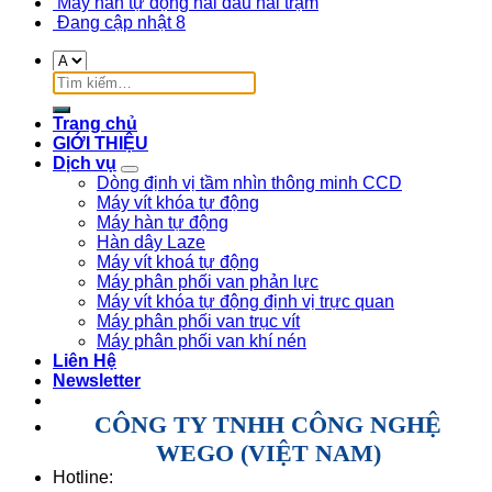
Máy hàn tự động hai đầu hai trạm
Đang cập nhật 8
Trang chủ
GIỚI THIỆU
Dịch vụ
Dòng định vị tầm nhìn thông minh CCD
Máy vít khóa tự động
Máy hàn tự động
Hàn dây Laze
Máy vít khoá tự động
Máy phân phối van phản lực
Máy vít khóa tự động định vị trực quan
Máy phân phối van trục vít
Máy phân phối van khí nén
Liên Hệ
Newsletter
CÔNG TY TNHH CÔNG NGHỆ
WEGO (VIỆT NAM)
Hotline: