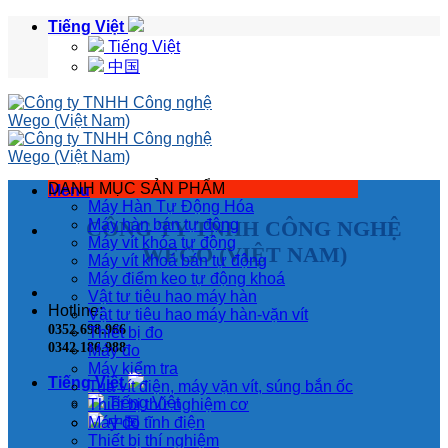
Skip
Tiếng Việt
to
Tiếng Việt
content
中国
DANH MỤC SẢN PHẨM
Menu
Máy Hàn Tự Động Hóa
CÔNG TY TNHH CÔNG NGHỆ
Máy hàn bán tự động
Máy vít khóa tự động
WEGO (VIỆT NAM)
Máy vít khoá bán tự động
Máy điểm keo tự động khoá
Vật tư tiêu hao máy hàn
Hotline:
Vật tư tiêu hao máy hàn-vặn vít
0352.698.966
Thiết bị đo
0342.186.988
Máy đo
Máy kiểm tra
Tiếng Việt
Tua vít điện, máy vặn vít, súng bắn ốc
Tiếng Việt
Thiết bị thử nghiệm cơ
Máy đo tĩnh điện
中国
Thiết bị thí nghiệm