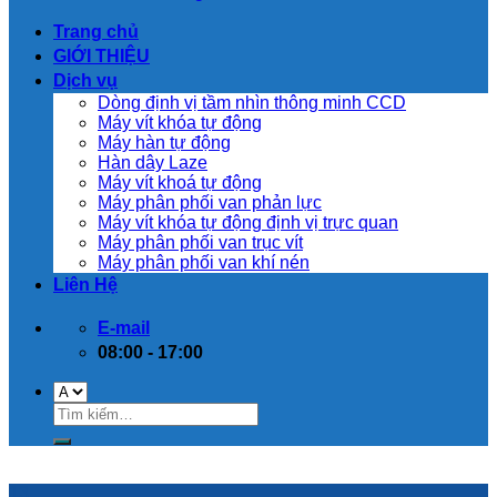
Trang chủ
GIỚI THIỆU
Dịch vụ
Dòng định vị tầm nhìn thông minh CCD
Máy vít khóa tự động
Máy hàn tự động
Hàn dây Laze
Máy vít khoá tự động
Máy phân phối van phản lực
Máy vít khóa tự động định vị trực quan
Máy phân phối van trục vít
Máy phân phối van khí nén
Liên Hệ
E-mail
08:00 - 17:00
13