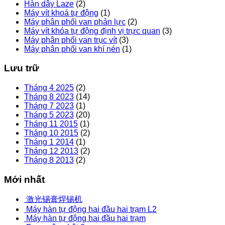
Hàn dây Laze
(2)
Máy vít khoá tự động
(1)
Máy phân phối van phản lực
(2)
Máy vít khóa tự động định vị trực quan
(3)
Máy phân phối van trục vít
(3)
Máy phân phối van khí nén
(1)
Lưu trữ
Tháng 4 2025
(2)
Tháng 8 2023
(14)
Tháng 7 2023
(1)
Tháng 5 2023
(20)
Tháng 11 2015
(1)
Tháng 10 2015
(2)
Tháng 1 2014
(1)
Tháng 12 2013
(2)
Tháng 8 2013
(2)
Mới nhất
激光锡膏焊锡机
Máy hàn tự động hai đầu hai trạm L2
Máy hàn tự động hai đầu hai trạm