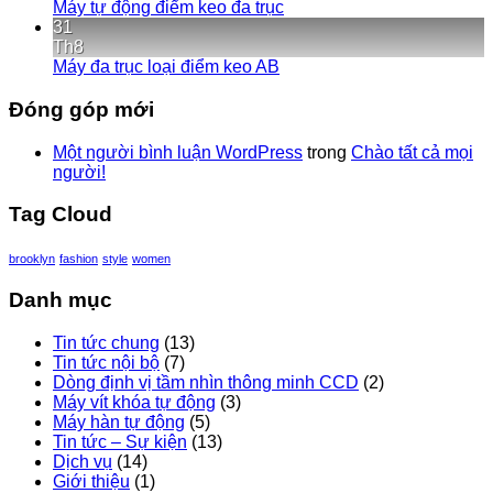
Máy tự động điểm keo đa trục
31
Th8
Máy đa trục loại điểm keo AB
Đóng góp mới
Một người bình luận WordPress
trong
Chào tất cả mọi
người!
Tag Cloud
brooklyn
fashion
style
women
Danh mục
Tin tức chung
(13)
Tin tức nội bộ
(7)
Dòng định vị tầm nhìn thông minh CCD
(2)
Máy vít khóa tự động
(3)
Máy hàn tự động
(5)
Tin tức – Sự kiện
(13)
Dịch vụ
(14)
Giới thiệu
(1)