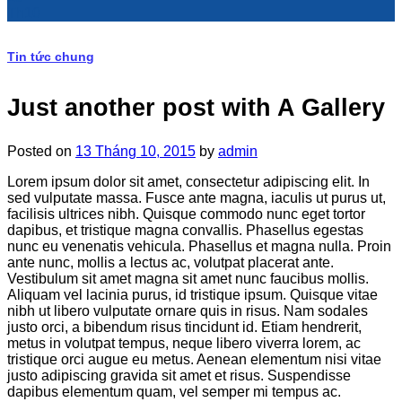
Th10
Tin tức chung
Just another post with A Gallery
Posted on
13 Tháng 10, 2015
by
admin
Lorem ipsum dolor sit amet, consectetur adipiscing elit. In
sed vulputate massa. Fusce ante magna, iaculis ut purus ut,
facilisis ultrices nibh. Quisque commodo nunc eget tortor
dapibus, et tristique magna convallis. Phasellus egestas
nunc eu venenatis vehicula. Phasellus et magna nulla. Proin
ante nunc, mollis a lectus ac, volutpat placerat ante.
Vestibulum sit amet magna sit amet nunc faucibus mollis.
Aliquam vel lacinia purus, id tristique ipsum. Quisque vitae
nibh ut libero vulputate ornare quis in risus. Nam sodales
justo orci, a bibendum risus tincidunt id. Etiam hendrerit,
metus in volutpat tempus, neque libero viverra lorem, ac
tristique orci augue eu metus. Aenean elementum nisi vitae
justo adipiscing gravida sit amet et risus. Suspendisse
dapibus elementum quam, vel semper mi tempus ac.