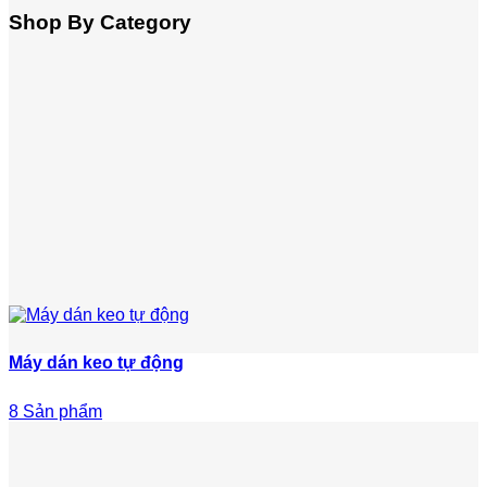
Shop By Category
Máy dán keo tự động
8 Sản phẩm