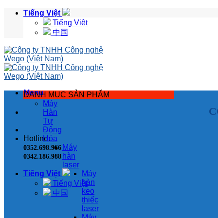
Skip
Tiếng Việt
to
Tiếng Việt
content
中国
Menu
DANH MỤC SẢN PHẨM
Máy
C
Hàn
Tự
Động
Hotline:
Hóa
Máy
0352.698.966
hàn
0342.186.988
laser
Tiếng Việt
Máy
hàn
Tiếng Việt
keo
中国
thiếc
laser
Máy