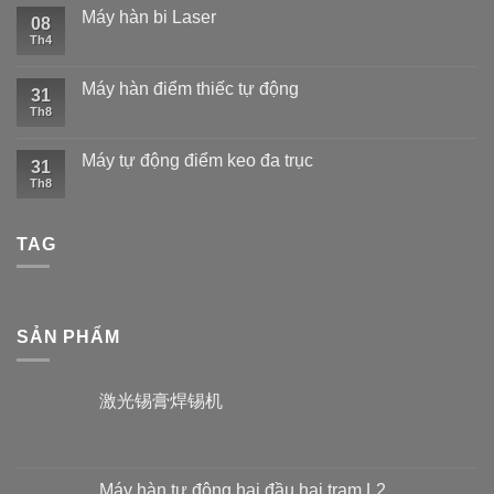
Máy hàn bi Laser
08
Th4
Máy hàn điểm thiếc tự động
31
Th8
Máy tự động điểm keo đa trục
31
Th8
TAG
SẢN PHẨM
激光锡膏焊锡机
Máy hàn tự động hai đầu hai trạm L2