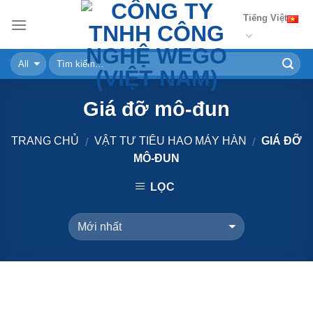
Skip
Tiếng Việt
to
content
Giá đỡ mô-đun
TRANG CHỦ
VẬT TƯ TIÊU HAO MÁY HÀN
GIÁ ĐỠ
/
/
MÔ-ĐUN
LỌC