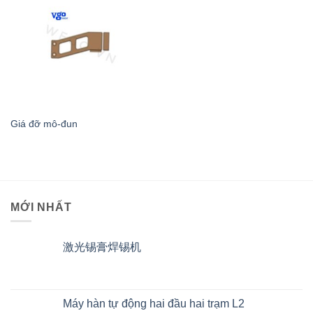
Giá đỡ mô-đun
MỚI NHẤT
激光锡膏焊锡机
Máy hàn tự động hai đầu hai trạm L2