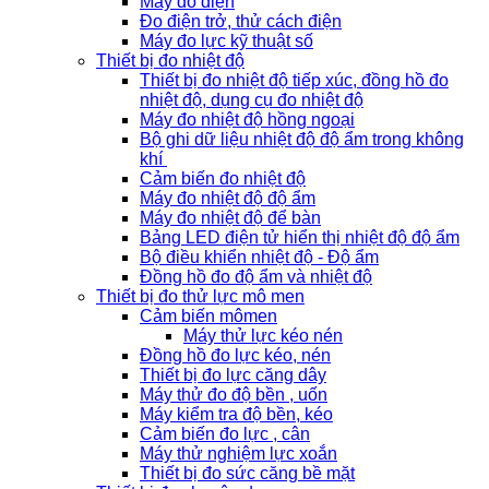
Máy đo điện
Đo điện trở, thử cách điện
Máy đo lực kỹ thuật số
Thiết bị đo nhiệt độ
Thiết bị đo nhiệt độ tiếp xúc, đồng hồ đo
nhiệt độ, dụng cụ đo nhiệt độ
Máy đo nhiệt độ hồng ngoại
Bộ ghi dữ liệu nhiệt độ độ ẩm trong không
khí
Cảm biến đo nhiệt độ
Máy đo nhiệt độ độ ẩm
Máy đo nhiệt độ để bàn
Bảng LED điện tử hiển thị nhiệt độ độ ẩm
Bộ điều khiển nhiệt độ - Độ ẩm
Đồng hồ đo độ ẩm và nhiệt độ
Thiết bị đo thử lực mô men
Cảm biến mômen
Máy thử lực kéo nén
Đồng hồ đo lực kéo, nén
Thiết bị đo lực căng dây
Máy thử đo độ bền , uốn
Máy kiểm tra độ bền, kéo
Cảm biến đo lực , cân
Máy thử nghiệm lực xoắn
Thiết bị đo sức căng bề mặt