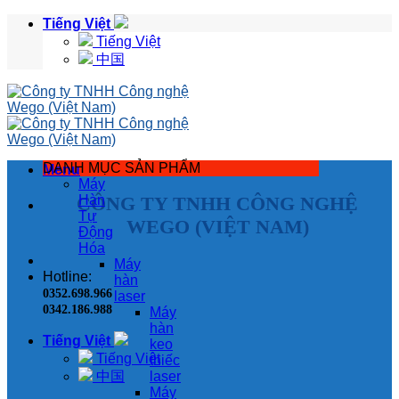
Skip
Tiếng Việt
to
Tiếng Việt
content
中国
DANH MỤC SẢN PHẨM
Menu
Máy
CÔNG TY TNHH CÔNG NGHỆ
Hàn
Tự
WEGO (VIỆT NAM)
Động
Hóa
Máy
Hotline:
hàn
0352.698.966
laser
0342.186.988
Máy
hàn
Tiếng Việt
keo
Tiếng Việt
thiếc
中国
laser
Máy