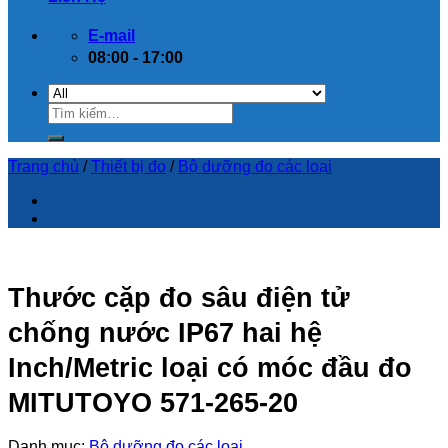
E-mail
08:00 - 17:00
Trang chủ
/
Thiết bị đo
/
Bộ dưỡng đo các loại
Thước cặp đo sâu điện tử
chống nước IP67 hai hệ
Inch/Metric loại có móc đầu đo
MITUTOYO 571-265-20
Danh mục:
Bộ dưỡng đo các loại