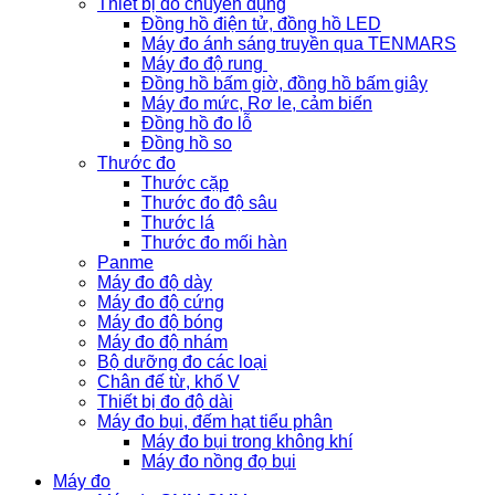
Thiết bị đo chuyên dụng
Đồng hồ điện tử, đồng hồ LED
Máy đo ánh sáng truyền qua TENMARS
Máy đo độ rung
Đồng hồ bấm giờ, đồng hồ bấm giây
Máy đo mức, Rơ le, cảm biến
Đồng hồ đo lỗ
Đồng hồ so
Thước đo
Thước cặp
Thước đo độ sâu
Thước lá
Thước đo mối hàn
Panme
Máy đo độ dày
Máy đo độ cứng
Máy đo độ bóng
Máy đo độ nhám
Bộ dưỡng đo các loại
Chân đế từ, khố V
Thiết bị đo độ dài
Máy đo bụi, đếm hạt tiểu phân
Máy đo bụi trong không khí
Máy đo nồng đọ bụi
Máy đo