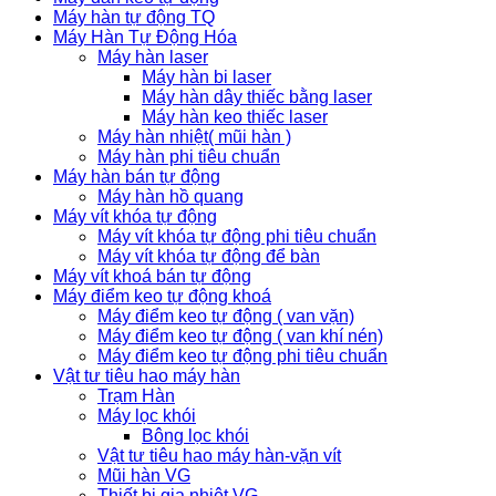
Máy hàn tự động TQ
Máy Hàn Tự Động Hóa
Máy hàn laser
Máy hàn bi laser
Máy hàn dây thiếc bằng laser
Máy hàn keo thiếc laser
Máy hàn nhiệt( mũi hàn )
Máy hàn phi tiêu chuẩn
Máy hàn bán tự động
Máy hàn hồ quang
Máy vít khóa tự động
Máy vít khóa tự động phi tiêu chuẩn
Máy vít khóa tự động để bàn
Máy vít khoá bán tự động
Máy điểm keo tự động khoá
Máy điểm keo tự động ( van vặn)
Máy điểm keo tự động ( van khí nén)
Máy điểm keo tự động phi tiêu chuẩn
Vật tư tiêu hao máy hàn
Trạm Hàn
Máy lọc khói
Bông lọc khói
Vật tư tiêu hao máy hàn-vặn vít
Mũi hàn VG
Thiết bị gia nhiệt VG