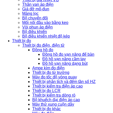
Thân van áp điện
Giá đỡ mô-đun
Màng lọc
Bộ chuyển đổi
Mối nối đầu vào bằng keo
Vòi phun áp điện
Bộ điều khiển
Bộ điều khiển nhiệt độ kép
Thiết bị đo
Thiết bị đo điện, điện tử
Đồng hồ đo
Đồng hồ đo vạn năng để bàn
Đồ hồ vạn năng cầm tay
Đồ hồ vạn năng dạng bút
Ampe kìm đo điện
Thiết bị đo từ trường
Máy đo tốc độ vòng quay
Thiết bị phân tích và đếm tần số HZ
Thiết bị kiểm tra điện áp cao
Thiết bị đo LCR
Thiết bị kiểm tra dòng rò
Bộ khuếch đại điện áp cao
Máy thử xung cuộn dây
Thiết bị đo khác