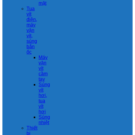
mặt
Tua
vít
điện,
máy
vặn
vít,
súng
bắn
ốc
Máy
vặn
vít
cầm
tay
Súng
vít
hơi,
tua
vít
hơi
Súng
nhiệt
Thiết
bị