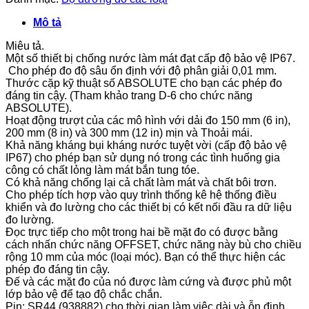
Mô tả
Miêu tả.
Một số thiết bị chống nước làm mát đạt cấp độ bảo vệ IP67.
Cho phép đo độ sâu ổn định với độ phân giải 0,01 mm.
Thước cặp kỹ thuật số ABSOLUTE cho bạn các phép đo
đáng tin cậy. (Tham khảo trang D-6 cho chức năng
ABSOLUTE).
Hoạt động trượt của các mô hình với dải đo 150 mm (6 in),
200 mm (8 in) và 300 mm (12 in) mịn và Thoải mái.
Khả năng kháng bụi kháng nước tuyệt vời (cấp độ bảo vệ
IP67) cho phép bạn sử dụng nó trong các tình huống gia
công có chất lỏng làm mát bắn tung tóe.
Có khả năng chống lại cả chất làm mát và chất bôi trơn.
Cho phép tích hợp vào quy trình thống kê hệ thống điều
khiển và đo lường cho các thiết bị có kết nối đầu ra dữ liệu
đo lường.
Đọc trực tiếp cho một trong hai bề mặt đo có được bằng
cách nhấn chức năng OFFSET, chức năng này bù cho chiều
rộng 10 mm của móc (loại móc). Bạn có thể thực hiện các
phép đo đáng tin cậy.
Đế và các mặt đo của nó được làm cứng và được phủ một
lớp bảo vệ để tạo độ chắc chắn.
Pin: SR44 (938882) cho thời gian làm việc dài và ỗn định.