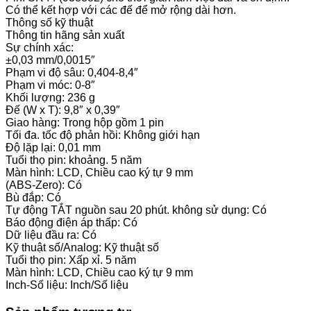
Có thể kết hợp với các đế để mở rộng dài hơn.
Thông số kỹ thuật
Thông tin hãng sản xuất
Sự chính xác:
±0,03 mm/0,0015″
Phạm vi độ sâu: 0,404-8,4″
Phạm vi móc: 0-8″
Khối lượng: 236 g
Đế (W x T): 9,8″ x 0,39″
Giao hàng: Trong hộp gồm 1 pin
Tối đa. tốc độ phản hồi: Không giới hạn
Độ lặp lại: 0,01 mm
Tuổi thọ pin: khoảng. 5 năm
Màn hình: LCD, Chiều cao ký tự 9 mm
(ABS-Zero): Có
Bù đắp: Có
Tự động TẮT nguồn sau 20 phút. không sử dụng: Có
Báo động điện áp thấp: Có
Dữ liệu đầu ra: Có
Kỹ thuật số/Analog: Kỹ thuật số
Tuổi thọ pin: Xấp xỉ. 5 năm
Màn hình: LCD, Chiều cao ký tự 9 mm
Inch-Số liệu: Inch/Số liệu