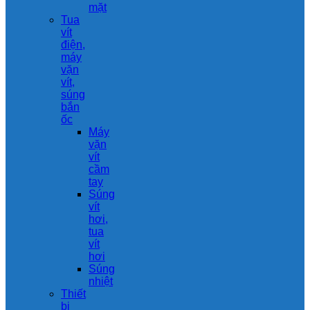
mặt
Tua
vít
điện,
máy
vặn
vít,
súng
bắn
ốc
Máy
vặn
vít
cầm
tay
Súng
vít
hơi,
tua
vít
hơi
Súng
nhiệt
Thiết
bị