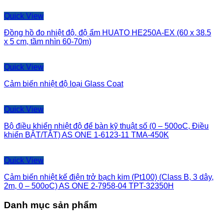
Quick View
Đồng hồ đo nhiệt độ, độ ẩm HUATO HE250A-EX (60 x 38.5
x 5 cm, tầm nhìn 60-70m)
Quick View
Cảm biến nhiệt độ loại Glass Coat
Quick View
Bộ điều khiển nhiệt độ để bàn kỹ thuật số (0 – 500oC, Điều
khiển BẬT/TẮT) AS ONE 1-6123-11 TMA-450K
Quick View
Cảm biến nhiệt kế điện trở bạch kim (Pt100) (Class B, 3 dây,
2m, 0 – 500oC) AS ONE 2-7958-04 TPT-32350H
Danh mục sản phẩm