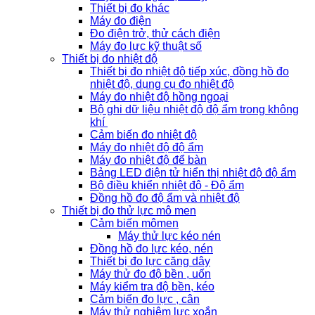
Thiết bị đo khác
Máy đo điện
Đo điện trở, thử cách điện
Máy đo lực kỹ thuật số
Thiết bị đo nhiệt độ
Thiết bị đo nhiệt độ tiếp xúc, đồng hồ đo
nhiệt độ, dụng cụ đo nhiệt độ
Máy đo nhiệt độ hồng ngoại
Bộ ghi dữ liệu nhiệt độ độ ẩm trong không
khí
Cảm biến đo nhiệt độ
Máy đo nhiệt độ độ ẩm
Máy đo nhiệt độ để bàn
Bảng LED điện tử hiển thị nhiệt độ độ ẩm
Bộ điều khiển nhiệt độ - Độ ẩm
Đồng hồ đo độ ẩm và nhiệt độ
Thiết bị đo thử lực mô men
Cảm biến mômen
Máy thử lực kéo nén
Đồng hồ đo lực kéo, nén
Thiết bị đo lực căng dây
Máy thử đo độ bền , uốn
Máy kiểm tra độ bền, kéo
Cảm biến đo lực , cân
Máy thử nghiệm lực xoắn