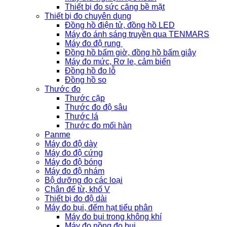
Thiết bị đo sức căng bề mặt
Thiết bị đo chuyên dụng
Đồng hồ điện tử, đồng hồ LED
Máy đo ánh sáng truyền qua TENMARS
Máy đo độ rung
Đồng hồ bấm giờ, đồng hồ bấm giây
Máy đo mức, Rơ le, cảm biến
Đồng hồ đo lỗ
Đồng hồ so
Thước đo
Thước cặp
Thước đo độ sâu
Thước lá
Thước đo mối hàn
Panme
Máy đo độ dày
Máy đo độ cứng
Máy đo độ bóng
Máy đo độ nhám
Bộ dưỡng đo các loại
Chân đế từ, khố V
Thiết bị đo độ dài
Máy đo bụi, đếm hạt tiểu phân
Máy đo bụi trong không khí
Máy đo nồng đọ bụi