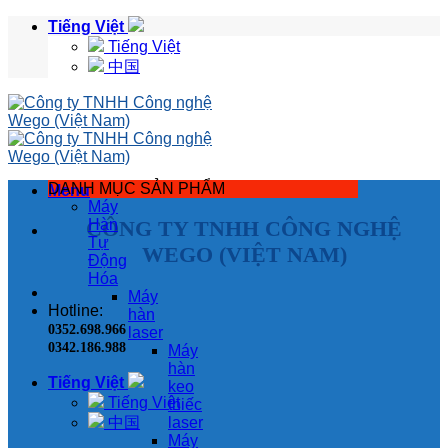
Skip
Tiếng Việt
to
Tiếng Việt
content
中国
DANH MỤC SẢN PHẨM
Menu
Máy
CÔNG TY TNHH CÔNG NGHỆ
Hàn
Tự
WEGO (VIỆT NAM)
Động
Hóa
Máy
Hotline:
hàn
0352.698.966
laser
0342.186.988
Máy
hàn
Tiếng Việt
keo
Tiếng Việt
thiếc
中国
laser
Máy