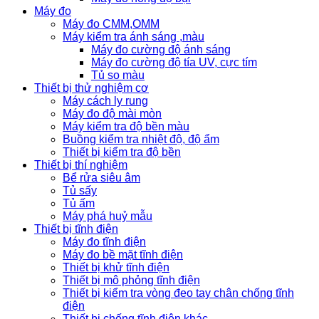
Máy đo
Máy đo CMM,OMM
Máy kiểm tra ánh sáng ,màu
Máy đo cường độ ánh sáng
Máy đo cường độ tía UV, cực tím
Tủ so màu
Thiết bị thử nghiệm cơ
Máy cách ly rung
Máy đo độ mài mòn
Máy kiểm tra độ bền màu
Buồng kiểm tra nhiệt độ, độ ẩm
Thiết bị kiểm tra độ bền
Thiết bị thí nghiệm
Bể rửa siêu âm
Tủ sấy
Tủ ấm
Máy phá huỷ mẫu
Thiết bị tĩnh điện
Máy đo tĩnh điện
Máy đo bề mặt tĩnh điện
Thiết bị khử tĩnh điện
Thiết bị mô phỏng tĩnh điện
Thiết bị kiểm tra vòng đeo tay chân chống tĩnh
điện
Thiết bị chống tĩnh điện khác