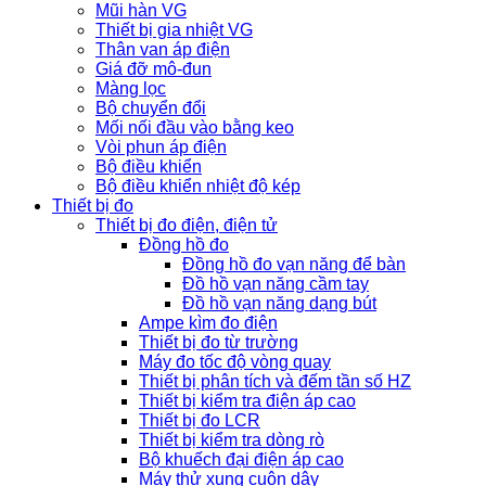
Mũi hàn VG
Thiết bị gia nhiệt VG
Thân van áp điện
Giá đỡ mô-đun
Màng lọc
Bộ chuyển đổi
Mối nối đầu vào bằng keo
Vòi phun áp điện
Bộ điều khiển
Bộ điều khiển nhiệt độ kép
Thiết bị đo
Thiết bị đo điện, điện tử
Đồng hồ đo
Đồng hồ đo vạn năng để bàn
Đồ hồ vạn năng cầm tay
Đồ hồ vạn năng dạng bút
Ampe kìm đo điện
Thiết bị đo từ trường
Máy đo tốc độ vòng quay
Thiết bị phân tích và đếm tần số HZ
Thiết bị kiểm tra điện áp cao
Thiết bị đo LCR
Thiết bị kiểm tra dòng rò
Bộ khuếch đại điện áp cao
Máy thử xung cuộn dây