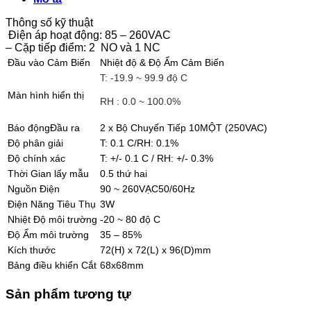
Thông số kỹ thuật
Điện áp hoạt động: 85 – 260VAC
– Cặp tiếp điểm: 2 NO và 1 NC
Đầu vào Cảm Biến
Nhiệt độ & Độ Ẩm Cảm Biến
T: -19.9 ~ 99.9 độ C
Màn hình hiển thị
RH : 0.0 ~ 100.0%
Báo độngĐầu ra
2 x Bộ Chuyển Tiếp 10MỘT (250VAC)
Độ phân giải
T: 0.1 C/RH: 0.1%
Độ chính xác
T: +/- 0.1 C / RH: +/- 0.3%
Thời Gian lấy mẫu
0.5 thứ hai
Nguồn Điện
90 ~ 260VẠC50/60Hz
Điện Năng Tiêu Thụ
3W
Nhiệt Độ môi trường
-20 ~ 80 độ C
Độ Ẩm môi trường
35 – 85%
Kích thước
72(H) x 72(L) x 96(D)mm
Bảng điều khiển Cắt
68x68mm
Sản phẩm tương tự