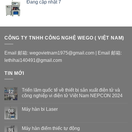
Đang cập nhật 7
CÔNG TY TNHH CÔNG NGHỆ WEGO ( VIỆT NAM)
Email 邮箱: wegovietnam1975@gmail.com | Email 邮箱:
lethihai140491@gmail.com
TIN MỚI
Triển lãm quốc tế về thiết bị sản xuất điện tử và
12
công nghiệp vi điện tử Việt Nam NEPCON 2024
Th4
Máy hàn bi Laser
08
Th4
Máy hàn điểm thiếc tự động
31