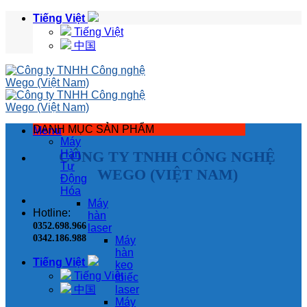
Skip
Tiếng Việt
to
Tiếng Việt
content
中国
DANH MỤC SẢN PHẨM
Menu
Máy
CÔNG TY TNHH CÔNG NGHỆ
Hàn
Tự
WEGO (VIỆT NAM)
Động
Hóa
Máy
Hotline:
hàn
0352.698.966
laser
0342.186.988
Máy
hàn
Tiếng Việt
keo
Tiếng Việt
thiếc
中国
laser
Máy