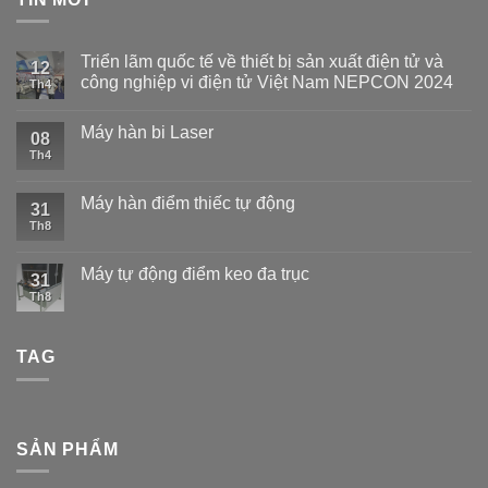
Triển lãm quốc tế về thiết bị sản xuất điện tử và
12
công nghiệp vi điện tử Việt Nam NEPCON 2024
Th4
Máy hàn bi Laser
08
Th4
Máy hàn điểm thiếc tự động
31
Th8
Máy tự động điểm keo đa trục
31
Th8
TAG
SẢN PHẨM