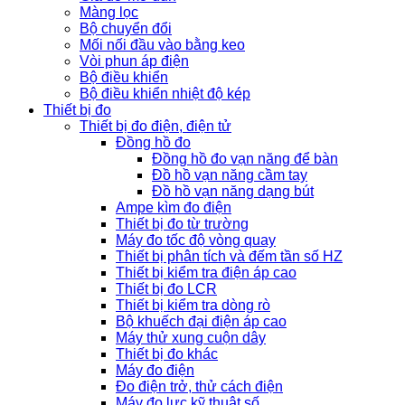
Màng lọc
Bộ chuyển đổi
Mối nối đầu vào bằng keo
Vòi phun áp điện
Bộ điều khiển
Bộ điều khiển nhiệt độ kép
Thiết bị đo
Thiết bị đo điện, điện tử
Đồng hồ đo
Đồng hồ đo vạn năng để bàn
Đồ hồ vạn năng cầm tay
Đồ hồ vạn năng dạng bút
Ampe kìm đo điện
Thiết bị đo từ trường
Máy đo tốc độ vòng quay
Thiết bị phân tích và đếm tần số HZ
Thiết bị kiểm tra điện áp cao
Thiết bị đo LCR
Thiết bị kiểm tra dòng rò
Bộ khuếch đại điện áp cao
Máy thử xung cuộn dây
Thiết bị đo khác
Máy đo điện
Đo điện trở, thử cách điện
Máy đo lực kỹ thuật số