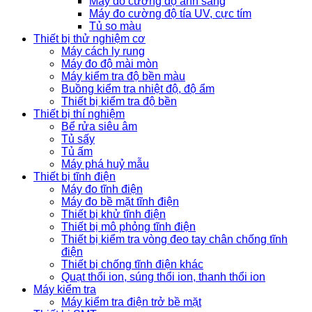
Máy đo cường độ ánh sáng
Máy đo cường độ tía UV, cực tím
Tủ so màu
Thiết bị thử nghiệm cơ
Máy cách ly rung
Máy đo độ mài mòn
Máy kiểm tra độ bền màu
Buồng kiểm tra nhiệt độ, độ ẩm
Thiết bị kiểm tra độ bền
Thiết bị thí nghiệm
Bể rửa siêu âm
Tủ sấy
Tủ ấm
Máy phá huỷ mẫu
Thiết bị tĩnh điện
Máy đo tĩnh điện
Máy đo bề mặt tĩnh điện
Thiết bị khử tĩnh điện
Thiết bị mô phỏng tĩnh điện
Thiết bị kiểm tra vòng đeo tay chân chống tĩnh
điện
Thiết bị chống tĩnh điện khác
Quạt thổi ion, súng thổi ion, thanh thổi ion
Máy kiểm tra
Máy kiểm tra điện trở bề mặt