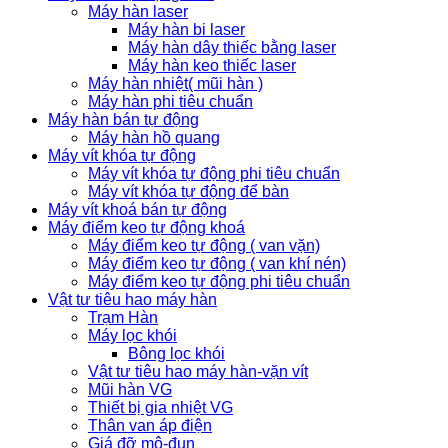
Máy hàn laser
Máy hàn bi laser
Máy hàn dây thiếc bằng laser
Máy hàn keo thiếc laser
Máy hàn nhiệt( mũi hàn )
Máy hàn phi tiêu chuẩn
Máy hàn bán tự động
Máy hàn hồ quang
Máy vít khóa tự động
Máy vít khóa tự động phi tiêu chuẩn
Máy vít khóa tự động để bàn
Máy vít khoá bán tự động
Máy điểm keo tự động khoá
Máy điểm keo tự động ( van vặn)
Máy điểm keo tự động ( van khí nén)
Máy điểm keo tự động phi tiêu chuẩn
Vật tư tiêu hao máy hàn
Trạm Hàn
Máy lọc khói
Bông lọc khói
Vật tư tiêu hao máy hàn-vặn vít
Mũi hàn VG
Thiết bị gia nhiệt VG
Thân van áp điện
Giá đỡ mô-đun