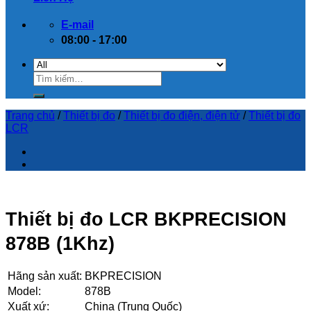
E-mail
08:00 - 17:00
Trang chủ
/
Thiết bị đo
/
Thiết bị đo điện, điện tử
/
Thiết bị đo
LCR
Thiết bị đo LCR BKPRECISION
878B (1Khz)
Hãng sản xuất:
BKPRECISION
Model:
878B
Xuất xứ:
China (Trung Quốc)