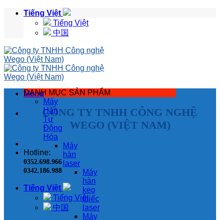
Skip
Tiếng Việt
to
Tiếng Việt
content
中国
DANH MỤC SẢN PHẨM
Menu
Máy
CÔNG TY TNHH CÔNG NGHỆ
Hàn
Tự
WEGO (VIỆT NAM)
Động
Hóa
Máy
Hotline:
hàn
0352.698.966
laser
0342.186.988
Máy
hàn
Tiếng Việt
keo
Tiếng Việt
thiếc
中国
laser
Máy