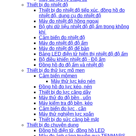
Thiết bị đo nhiệt độ
Thiết bị đo nhiệt độ tiếp xúc, đồng hồ đo
nhiệt độ, dụng cụ đo nhiệt độ
Máy đo nhiệt độ hồng ngoại
Bộ ghi dữ liệu nhiệt độ độ ẩm trong không
khí
Cảm biến đo nhiệt độ
Máy đo nhiệt độ độ ẩm
Máy đo nhiệt độ để bàn
Bảng LED điện tử hiển thị nhiệt độ độ ẩm
Bộ điều khiển nhiệt độ - Độ ẩm
Đồng hồ đo độ ẩm và nhiệt độ
Thiết bị đo thử lực mô men
Cảm biến mômen
Máy thử lực kéo nén
Đồng hồ đo lực kéo, nén
Thiết bị đo lực căng dây
Máy thử đo độ bền , uốn
Máy kiểm tra độ bền, kéo
Cảm biến đo lực , cân
Máy thử nghiệm lực xoắn
Thiết bị đo sức căng bề mặt
Thiết bị đo chuyên dụng
Đồng hồ điện tử, đồng hồ LED
Máy đo ánh sáng truyền qua TENMARS