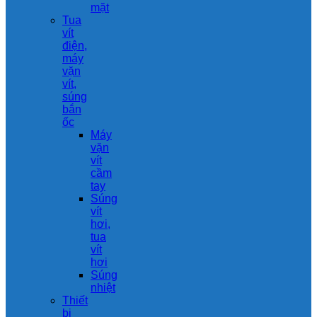
mặt
Tua
vít
điện,
máy
vặn
vít,
súng
bắn
ốc
Máy
vặn
vít
cầm
tay
Súng
vít
hơi,
tua
vít
hơi
Súng
nhiệt
Thiết
bị