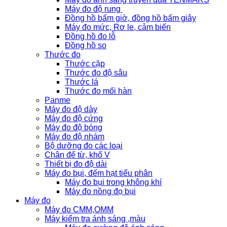
Máy đo độ rung
Đồng hồ bấm giờ, đồng hồ bấm giây
Máy đo mức, Rơ le, cảm biến
Đồng hồ đo lỗ
Đồng hồ so
Thước đo
Thước cặp
Thước đo độ sâu
Thước lá
Thước đo mối hàn
Panme
Máy đo độ dày
Máy đo độ cứng
Máy đo độ bóng
Máy đo độ nhám
Bộ dưỡng đo các loại
Chân đế từ, khố V
Thiết bị đo độ dài
Máy đo bụi, đếm hạt tiểu phân
Máy đo bụi trong không khí
Máy đo nồng đọ bụi
Máy đo
Máy đo CMM,OMM
Máy kiểm tra ánh sáng ,màu