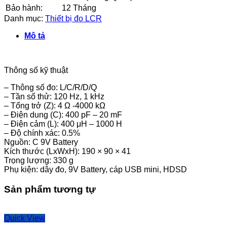
Bảo hành:
12 Tháng
Danh mục:
Thiết bị đo LCR
Mô tả
Thông số kỹ thuật
– Thông số đo: L/C/R/D/Q
– Tần số thử: 120 Hz, 1 kHz
– Tổng trở (Z): 4 Ω -4000 kΩ
– Điện dung (C): 400 pF – 20 mF
– Điện cảm (L): 400 μH – 1000 H
– Độ chính xác: 0.5%
Nguồn: C 9V Battery
Kích thước (LxWxH): 190 × 90 × 41
Trọng lượng: 330 g
Phụ kiện: dây đo, 9V Battery, cáp USB mini, HDSD
Sản phẩm tương tự
Quick View