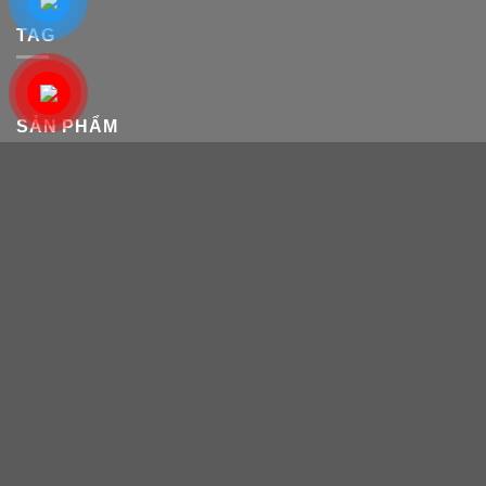
TAG
SẢN PHẨM
激光锡膏焊锡机
Máy hàn tự động hai đầu hai trạm L2
Máy hàn tự động hai đầu hai trạm
Đang cập nhật 8