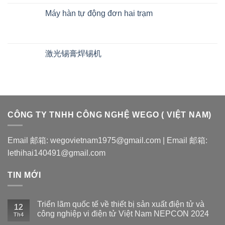
Máy hàn tự động đơn hai trạm
激光锡膏焊锡机
CÔNG TY TNHH CÔNG NGHỆ WEGO ( VIỆT NAM)
Email 邮箱: wegovietnam1975@gmail.com | Email 邮箱:
lethihai140491@gmail.com
TIN MỚI
Triển lãm quốc tế về thiết bị sản xuất điện tử và
12
công nghiệp vi điện tử Việt Nam NEPCON 2024
Th4