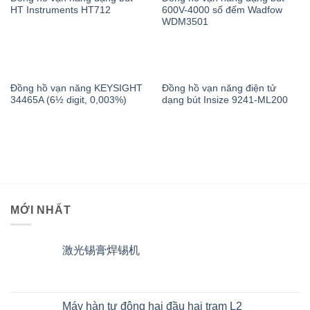
HT Instruments HT712
600V-4000 số đếm Wadfow
WDM3501
Đồng hồ vạn năng KEYSIGHT
Đồng hồ vạn năng điện tử
34465A (6½ digit, 0,003%)
dạng bút Insize 9241-ML200
MỚI NHẤT
激光锡膏焊锡机
Máy hàn tự động hai đầu hai trạm L2