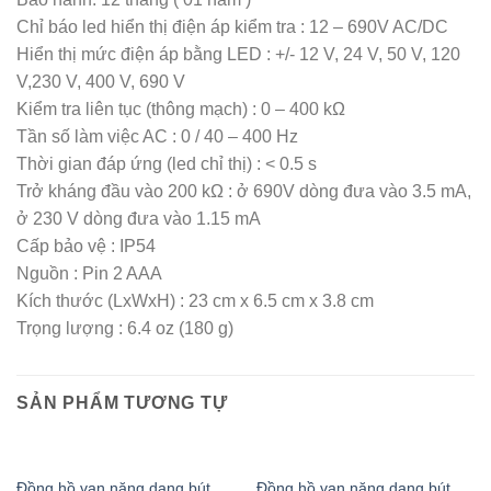
Chỉ báo led hiển thị điện áp kiểm tra : 12 – 690V AC/DC
Hiển thị mức điện áp bằng LED : +/- 12 V, 24 V, 50 V, 120
V,230 V, 400 V, 690 V
Kiểm tra liên tục (thông mạch) : 0 – 400 kΩ
Tần số làm việc AC : 0 / 40 – 400 Hz
Thời gian đáp ứng (led chỉ thị) : < 0.5 s
Trở kháng đầu vào 200 kΩ : ở 690V dòng đưa vào 3.5 mA,
ở 230 V dòng đưa vào 1.15 mA
Cấp bảo vệ : IP54
Nguồn : Pin 2 AAA
Kích thước (LxWxH) : 23 cm x 6.5 cm x 3.8 cm
Trọng lượng : 6.4 oz (180 g)
SẢN PHẨM TƯƠNG TỰ
Đồng hồ vạn năng dạng bút
Đồng hồ vạn năng dạng bút