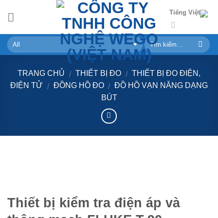
Skip
Tiếng Việt
to
content
TRANG CHỦ
THIẾT BỊ ĐO
THIẾT BỊ ĐO ĐIỆN,
/
/
ĐIỆN TỬ
ĐỒNG HỒ ĐO
ĐỒ HỒ VẠN NĂNG DẠNG
/
/
BÚT
Thiết bị kiểm tra điện áp và