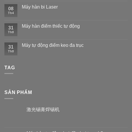
Máy hàn bi Laser
08
Th4
Máy hàn điểm thiếc tự động
31
Th8
Máy tự động điểm keo đa trục
31
Th8
TAG
SẢN PHẨM
激光锡膏焊锡机